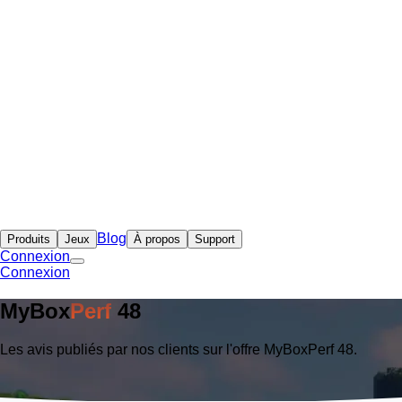
Blog
Produits
Jeux
À propos
Support
Connexion
Connexion
MyBox
Perf
48
Les avis publiés par nos clients sur l'offre MyBoxPerf 48.