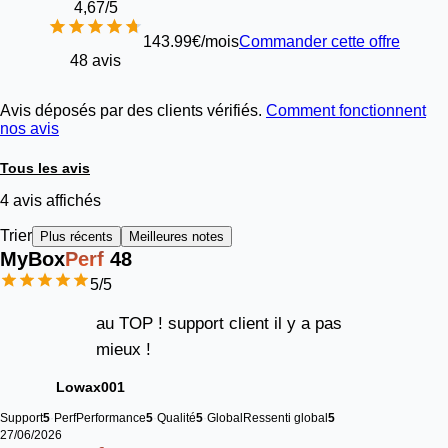
4,67
/5
143.99€/mois
Commander cette offre
48 avis
Avis déposés par des clients vérifiés.
Comment fonctionnent
nos avis
Tous les avis
4 avis affichés
Trier
Plus récents
Meilleures notes
MyBox
Perf
48
5
/5
au TOP ! support client il y a pas
mieux !
Lowax001
Support
5
Perf
Performance
5
Qualité
5
Global
Ressenti global
5
27/06/2026