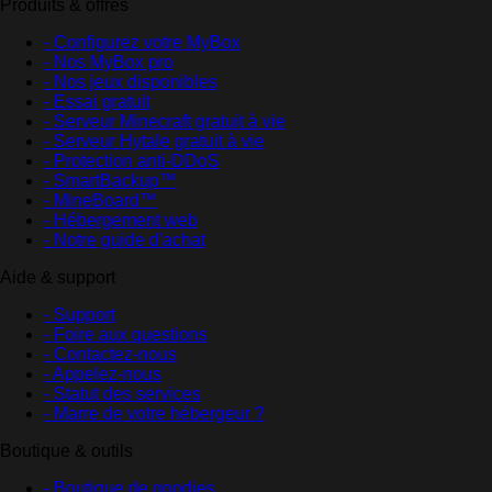
Produits & offres
- Configurez votre MyBox
- Nos MyBox pro
- Nos jeux disponibles
- Essai gratuit
- Serveur Minecraft gratuit à vie
- Serveur Hytale gratuit à vie
- Protection anti-DDoS
- SmartBackup™
- MineBoard™
- Hébergement web
- Notre guide d'achat
Aide & support
- Support
- Foire aux questions
- Contactez-nous
- Appelez-nous
- Statut des services
- Marre de votre hébergeur ?
Boutique & outils
- Boutique de goodies