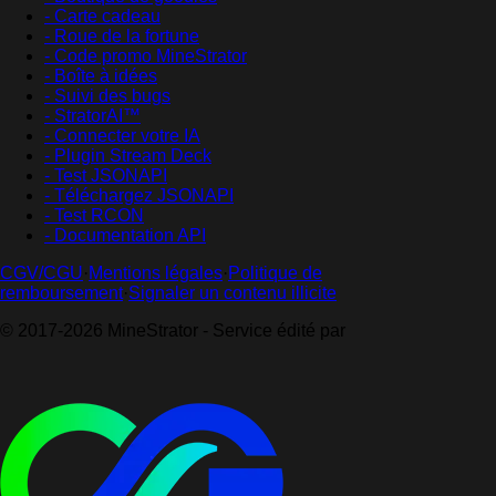
- Carte cadeau
- Roue de la fortune
- Code promo MineStrator
- Boîte à idées
- Suivi des bugs
- StratorAI™
- Connecter votre IA
- Plugin Stream Deck
- Test JSONAPI
- Téléchargez JSONAPI
- Test RCON
- Documentation API
CGV/CGU
·
Mentions légales
·
Politique de
remboursement
·
Signaler un contenu illicite
© 2017-2026 MineStrator - Service édité par