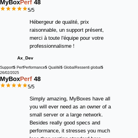
MyBox
Perf
48
5
/5
Hébergeur de qualité, prix
raisonnable, un support présent,
merci à toute l'équipe pour votre
professionnalisme !
Ax_Dev
Support
5
Perf
Performance
5
Qualité
5
Global
Ressenti global
5
26/02/2025
MyBox
Perf
48
5
/5
Simply amazing, MyBoxes have all
you will ever need as an owner of a
small server or a large network.
Besides really good specs and
performance, it stresses you much