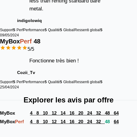
less than renting standard bare
metal.
indigolowiq
Support
5
Perf
Performance
5
Qualité
5
Global
Ressenti global
5
09/05/2024
MyBox
Perf
48
5
/5
Fonctionne très bien !
Cozii_Tv
Support
5
Perf
Performance
5
Qualité
5
Global
Ressenti global
5
25/04/2024
Explorer les avis par offre
MyBox 
4
8
10
12
14
16
20
24
32
48
64
MyBox
Perf
4
8
10
12
14
16
20
24
32
48
64