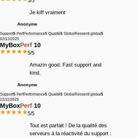
5
/5
Je kiff vraiment
Anonyme
Support
5
Perf
Performance
5
Qualité
5
Global
Ressenti global
5
02/12/2025
MyBox
Perf
10
5
/5
Amazin good. Fast support and
kind.
Anonyme
Support
5
Perf
Performance
5
Qualité
5
Global
Ressenti global
5
22/11/2025
MyBox
Perf
10
5
/5
Tout est parfait ! De la qualité des
serveurs à la réactivité du support :