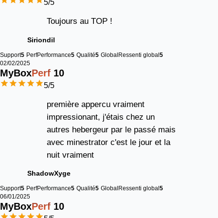
5
/5
Toujours au TOP !
Siriondil
Support
5
Perf
Performance
5
Qualité
5
Global
Ressenti global
5
02/02/2025
MyBox
Perf
10
5
/5
première appercu vraiment
impressionant, j'étais chez un
autres hebergeur par le passé mais
avec minestrator c'est le jour et la
nuit vraiment
ShadowXyge
Support
5
Perf
Performance
5
Qualité
5
Global
Ressenti global
5
06/01/2025
MyBox
Perf
10