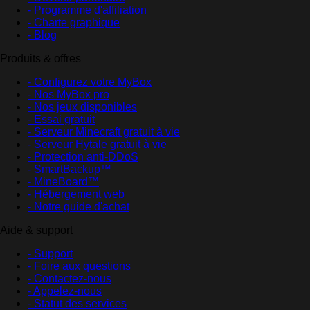
- Programme d'affiliation
- Charte graphique
- Blog
Produits & offres
- Configurez votre MyBox
- Nos MyBox pro
- Nos jeux disponibles
- Essai gratuit
- Serveur Minecraft gratuit à vie
- Serveur Hytale gratuit à vie
- Protection anti-DDoS
- SmartBackup™
- MineBoard™
- Hébergement web
- Notre guide d'achat
Aide & support
- Support
- Foire aux questions
- Contactez-nous
- Appelez-nous
- Statut des services