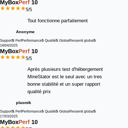
MyBox
Perf
10
5
/5
Tout fonctionne parfaitement
Anonyme
Support
5
Perf
Performance
5
Qualité
5
Global
Ressenti global
5
18/04/2025
MyBox
Perf
10
5
/5
Après plusieurs test d'hébergement
MineStator est le seul avec un tres
bonne stabilité et un super rapport
qualité prix
plasmik
Support
5
Perf
Performance
5
Qualité
5
Global
Ressenti global
5
17/03/2025
MyBox
Perf
10