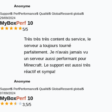
Anonyme
Support
5
Perf
Performance
5
Qualité
5
Global
Ressenti global
5
29/09/2024
MyBox
Perf
10
5
/5
Très très très content du service, le
serveur a toujours tourné
parfaitement. Je n'avais jamais vu
un serveur aussi performant pour
Minecraft. Le support est aussi très
réactif et sympa!
Anonyme
Support
5
Perf
Performance
5
Qualité
5
Global
Ressenti global
5
07/09/2024
MyBox
Perf
10
3,5
/5