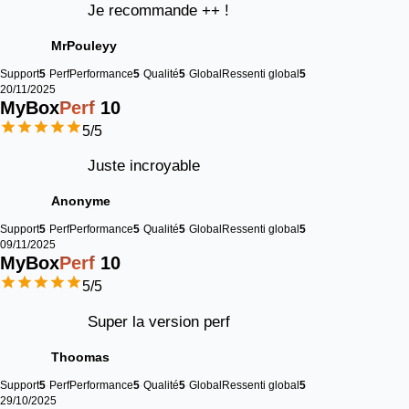
Je recommande ++ !
MrPouleyy
Support
5
Perf
Performance
5
Qualité
5
Global
Ressenti global
5
20/11/2025
MyBox
Perf
10
5
/5
Juste incroyable
Anonyme
Support
5
Perf
Performance
5
Qualité
5
Global
Ressenti global
5
09/11/2025
MyBox
Perf
10
5
/5
Super la version perf
Thoomas
Support
5
Perf
Performance
5
Qualité
5
Global
Ressenti global
5
29/10/2025