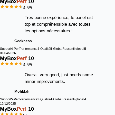
MyBox
Perf
10
4,5
/5
Très bonne expérience, le panel est
top et compréhensible avec toutes
les options nécessaires !
Geekness
Support
4
Perf
Performance
4
Qualité
5
Global
Ressenti global
5
01/04/2026
MyBox
Perf
10
4,5
/5
Overall very good, just needs some
minor improvements.
MohMah
Support
5
Perf
Performance
5
Qualité
4
Global
Ressenti global
4
19/12/2025
MyBox
Perf
10