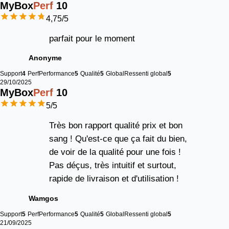
MyBox
Perf
10
4,75
/5
parfait pour le moment
Anonyme
Support
4
Perf
Performance
5
Qualité
5
Global
Ressenti global
5
29/10/2025
MyBox
Perf
10
5
/5
Très bon rapport qualité prix et bon
sang ! Qu'est-ce que ça fait du bien,
de voir de la qualité pour une fois !
Pas déçus, très intuitif et surtout,
rapide de livraison et d'utilisation !
Wamgos
Support
5
Perf
Performance
5
Qualité
5
Global
Ressenti global
5
21/09/2025