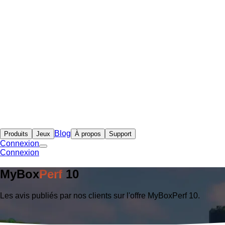
Blog
Produits
Jeux
À propos
Support
Connexion
Connexion
MyBox
Perf
10
Les avis publiés par nos clients sur l'offre MyBoxPerf 10.