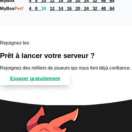
MyBox 
4
8
10
12
14
16
20
24
32
48
64
MyBox
Perf
4
8
10
12
14
16
20
24
32
48
64
Rejoignez-les
Prêt à lancer votre serveur ?
Rejoignez des milliers de joueurs qui nous font déjà confiance.
Essayer gratuitement
Voir les offres
Essai gratuit
Sans engagement
Support 7j/7