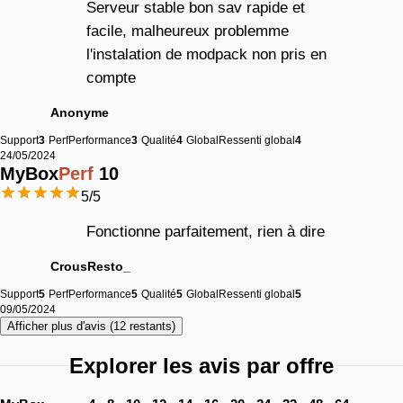
Serveur stable bon sav rapide et
facile, malheureux problemme
l'instalation de modpack non pris en
compte
Anonyme
Support
3
Perf
Performance
3
Qualité
4
Global
Ressenti global
4
24/05/2024
MyBox
Perf
10
5
/5
Fonctionne parfaitement, rien à dire
CrousResto_
Support
5
Perf
Performance
5
Qualité
5
Global
Ressenti global
5
09/05/2024
Afficher plus d'avis (12 restants)
Explorer les avis par offre