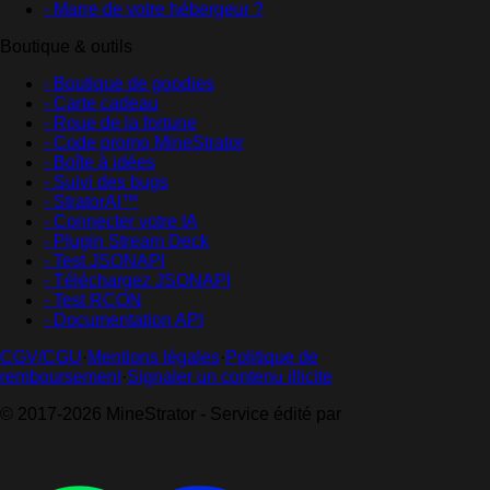
- Marre de votre hébergeur ?
Boutique & outils
- Boutique de goodies
- Carte cadeau
- Roue de la fortune
- Code promo MineStrator
- Boîte à idées
- Suivi des bugs
- StratorAI™
- Connecter votre IA
- Plugin Stream Deck
- Test JSONAPI
- Téléchargez JSONAPI
- Test RCON
- Documentation API
CGV/CGU
·
Mentions légales
·
Politique de
remboursement
·
Signaler un contenu illicite
© 2017-2026 MineStrator - Service édité par