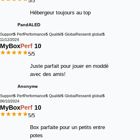
5
/5
Hébergeur toujours au top
PandALED
Support
5
Perf
Performance
5
Qualité
5
Global
Ressenti global
5
11/12/2024
MyBox
Perf
10
5
/5
Juste parfait pour jouer en moddé
avec des amis!
Anonyme
Support
5
Perf
Performance
5
Qualité
5
Global
Ressenti global
5
06/10/2024
MyBox
Perf
10
5
/5
Box parfaite pour un petits entre
potes