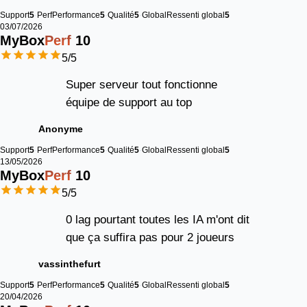
Support
5
Perf
Performance
5
Qualité
5
Global
Ressenti global
5
03/07/2026
MyBox
Perf
10
5
/5
Super serveur tout fonctionne
équipe de support au top
Anonyme
Support
5
Perf
Performance
5
Qualité
5
Global
Ressenti global
5
13/05/2026
MyBox
Perf
10
5
/5
0 lag pourtant toutes les IA m'ont dit
que ça suffira pas pour 2 joueurs
vassinthefurt
Support
5
Perf
Performance
5
Qualité
5
Global
Ressenti global
5
20/04/2026