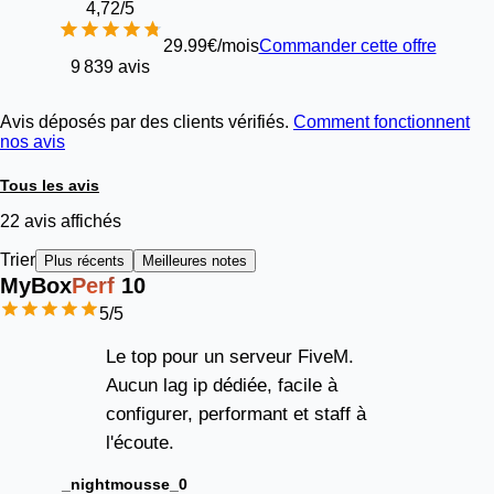
4,72
/5
29.99€/mois
Commander cette offre
9 839 avis
Avis déposés par des clients vérifiés.
Comment fonctionnent
nos avis
Tous les avis
22 avis affichés
Trier
Plus récents
Meilleures notes
MyBox
Perf
10
5
/5
Le top pour un serveur FiveM.
Aucun lag ip dédiée, facile à
configurer, performant et staff à
l'écoute.
_nightmousse_0