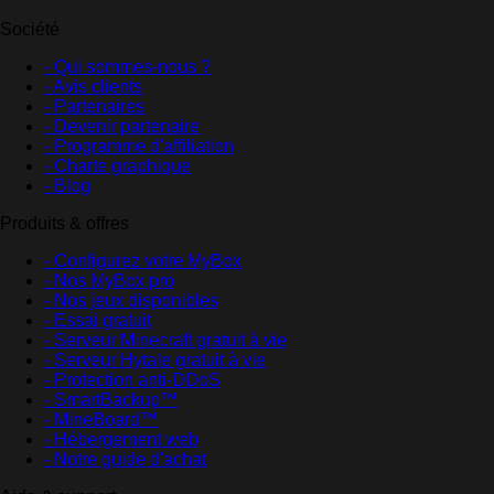
Société
- Qui sommes-nous ?
- Avis clients
- Partenaires
- Devenir partenaire
- Programme d'affiliation
- Charte graphique
- Blog
Produits & offres
- Configurez votre MyBox
- Nos MyBox pro
- Nos jeux disponibles
- Essai gratuit
- Serveur Minecraft gratuit à vie
- Serveur Hytale gratuit à vie
- Protection anti-DDoS
- SmartBackup™
- MineBoard™
- Hébergement web
- Notre guide d'achat