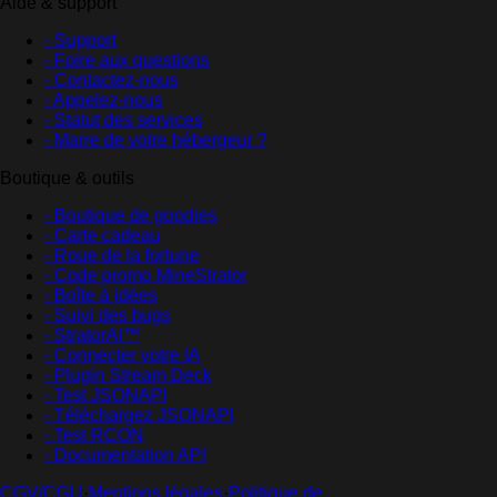
Aide & support
- Support
- Foire aux questions
- Contactez-nous
- Appelez-nous
- Statut des services
- Marre de votre hébergeur ?
Boutique & outils
- Boutique de goodies
- Carte cadeau
- Roue de la fortune
- Code promo MineStrator
- Boîte à idées
- Suivi des bugs
- StratorAI™
- Connecter votre IA
- Plugin Stream Deck
- Test JSONAPI
- Téléchargez JSONAPI
- Test RCON
- Documentation API
CGV/CGU
·
Mentions légales
·
Politique de