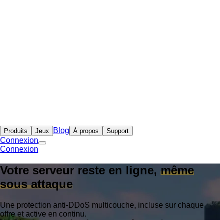
Blog
Produits
Jeux
À propos
Support
Connexion
Connexion
Votre serveur reste en ligne,
même
sous attaque
Une protection anti-DDoS multicouche, incluse sur chaque
offre et active en continu.