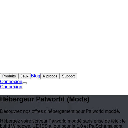
Blog
Produits
Jeux
À propos
Support
Connexion
Connexion
Hébergeur Palworld (Mods)
Découvrez nos offres d'hébergement pour Palworld moddé.
Hébergez votre serveur Palworld moddé sans prise de tête : le
build Windows, UE4SS à jour pour la 1.0 et PalSchema sont