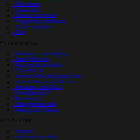
- Avis clients
- Partenaires
- Devenir partenaire
- Programme d'affiliation
- Charte graphique
- Blog
Produits & offres
- Configurez votre MyBox
- Nos MyBox pro
- Nos jeux disponibles
- Essai gratuit
- Serveur Minecraft gratuit à vie
- Serveur Hytale gratuit à vie
- Protection anti-DDoS
- SmartBackup™
- MineBoard™
- Hébergement web
- Notre guide d'achat
Aide & support
- Support
- Foire aux questions