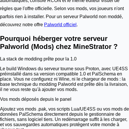
automatiques, console RCON et le même éditeur visuel de
règles que l'offre officielle. Selon vos mods, vos joueurs n'ont
parfois rien à installer. Pour un serveur Palworld non moddé,
découvrez notre offre
Palworld officiel
.
Pourquoi héberger votre serveur
Palworld (Mods) chez MineStrator ?
La stack de modding prête pour la 1.0
Le build Windows du serveur tourne sous Proton, avec UE4SS
préinstallé dans sa version compatible 1.0 et PalSchema en
place. Vous ne configurez ni Wine, ni le chargeur de mods : la
base technique du modding Palworld est prête dès la livraison,
il ne vous reste qu'à ajouter vos mods.
Vos mods déposés depuis le panel
Ajoutez vos mods .pak, vos scripts Lua/UE4SS ou vos mods de
données PalSchema directement depuis le gestionnaire de
fichiers, sans logiciel tiers. Un redémarrage suffit à les charger,
et vos sauvegardes automatiques protègent votre monde à