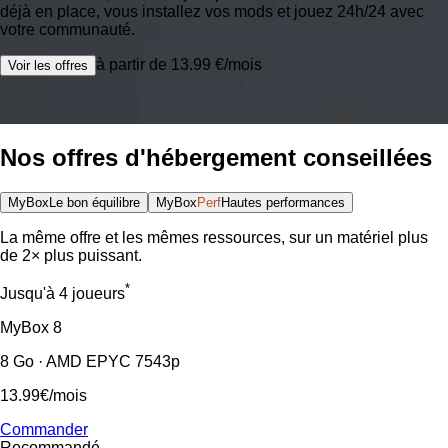
déjà en place, vous installez vos mods et jouez 24h/24 avec
votre communauté.
à partir de 13.99 €/mois
Voir les offres
Nos offres d'hébergement conseillées
MyBox
Le bon équilibre
MyBox
Perf
Hautes performances
La même offre et les mêmes ressources, sur un matériel plus
de 2× plus puissant.
*
Jusqu'à 4 joueurs
MyBox
8
8 Go · AMD EPYC 7543p
13.99€
/mois
Commander
Recommandé