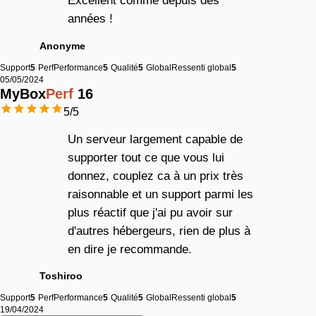
Excellent comme depuis des
années !
Anonyme
Support
5
Perf
Performance
5
Qualité
5
Global
Ressenti global
5
05/05/2024
MyBox
Perf
16
5
/5
Un serveur largement capable de
supporter tout ce que vous lui
donnez, couplez ca à un prix très
raisonnable et un support parmi les
plus réactif que j'ai pu avoir sur
d'autres hébergeurs, rien de plus à
en dire je recommande.
Toshiroo
Support
5
Perf
Performance
5
Qualité
5
Global
Ressenti global
5
19/04/2024