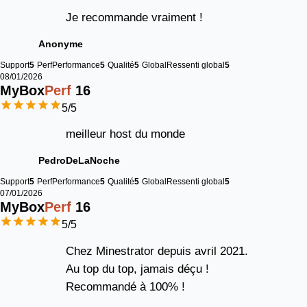
Je recommande vraiment !
Anonyme
Support
5
Perf
Performance
5
Qualité
5
Global
Ressenti global
5
08/01/2026
MyBox
Perf
16
5
/5
meilleur host du monde
PedroDeLaNoche
Support
5
Perf
Performance
5
Qualité
5
Global
Ressenti global
5
07/01/2026
MyBox
Perf
16
5
/5
Chez Minestrator depuis avril 2021.
Au top du top, jamais déçu !
Recommandé à 100% !