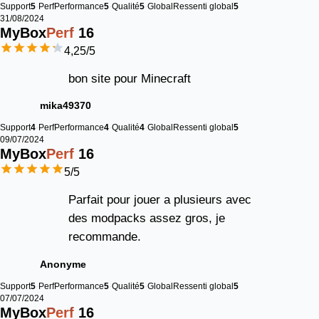
Support
5
Perf
Performance
5
Qualité
5
Global
Ressenti global
5
31/08/2024
MyBox
Perf
16
4,25
/5
bon site pour Minecraft
mika49370
Support
4
Perf
Performance
4
Qualité
4
Global
Ressenti global
5
09/07/2024
MyBox
Perf
16
5
/5
Parfait pour jouer a plusieurs avec
des modpacks assez gros, je
recommande.
Anonyme
Support
5
Perf
Performance
5
Qualité
5
Global
Ressenti global
5
07/07/2024
MyBox
Perf
16