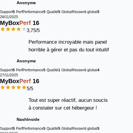
Anonyme
Support
5
Perf
Performance
5
Qualité
5
Global
Ressenti global
5
28/11/2025
MyBox
Perf
16
3,75
/5
Performance incroyable mais panel
horrible à gérer et pas du tout intuitif
Anonyme
Support
5
Perf
Performance
5
Qualité
1
Global
Ressenti global
4
27/11/2025
MyBox
Perf
16
5
/5
Tout est super réactif, aucun soucis
à constater sur cet hébergeur !
NashInside
Support
5
Perf
Performance
5
Qualité
5
Global
Ressenti global
5