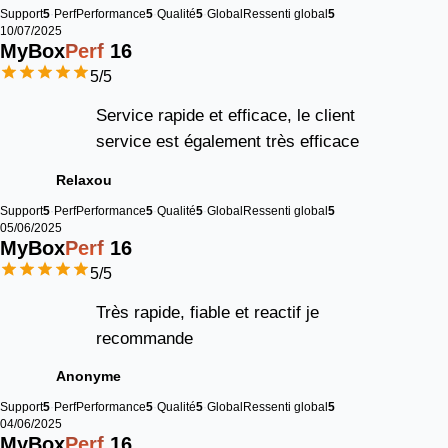
Support
5
Perf
Performance
5
Qualité
5
Global
Ressenti global
5
10/07/2025
MyBox
Perf
16
5
/5
Service rapide et efficace, le client
service est également très efficace
Relaxou
Support
5
Perf
Performance
5
Qualité
5
Global
Ressenti global
5
05/06/2025
MyBox
Perf
16
5
/5
Très rapide, fiable et reactif je
recommande
Anonyme
Support
5
Perf
Performance
5
Qualité
5
Global
Ressenti global
5
04/06/2025
MyBox
Perf
16