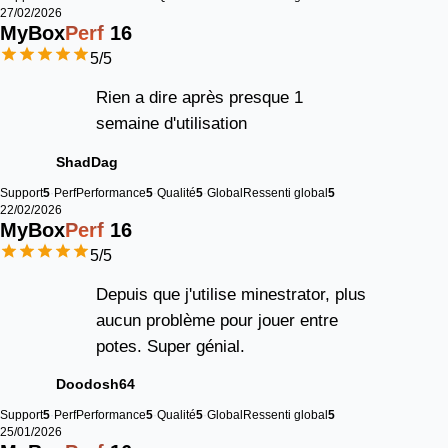
27/02/2026
MyBox
Perf
16
5
/5
Rien a dire après presque 1
semaine d'utilisation
ShadDag
Support
5
Perf
Performance
5
Qualité
5
Global
Ressenti global
5
22/02/2026
MyBox
Perf
16
5
/5
Depuis que j'utilise minestrator, plus
aucun problème pour jouer entre
potes. Super génial.
Doodosh64
Support
5
Perf
Performance
5
Qualité
5
Global
Ressenti global
5
25/01/2026