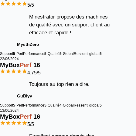
5
/5
Minestrator propose des machines
de qualité avec un support client au
efficace et rapide !
MysthZero
Support
5
Perf
Performance
5
Qualité
5
Global
Ressenti global
5
22/06/2024
MyBox
Perf
16
4,75
/5
Toujours au top rien a dire.
GuBlyy
Support
5
Perf
Performance
5
Qualité
4
Global
Ressenti global
5
13/06/2024
MyBox
Perf
16
5
/5