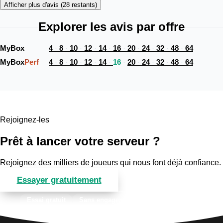
Afficher plus d'avis (28 restants)
Explorer les avis par offre
MyBox 
4
8
10
12
14
16
20
24
32
48
64
MyBox
Perf
4
8
10
12
14
16
20
24
32
48
64
Rejoignez-les
Prêt à lancer votre serveur ?
Rejoignez des milliers de joueurs qui nous font déjà confiance.
Essayer gratuitement
Voir les offres
Essai gratuit
Sans engagement
Support 7j/7