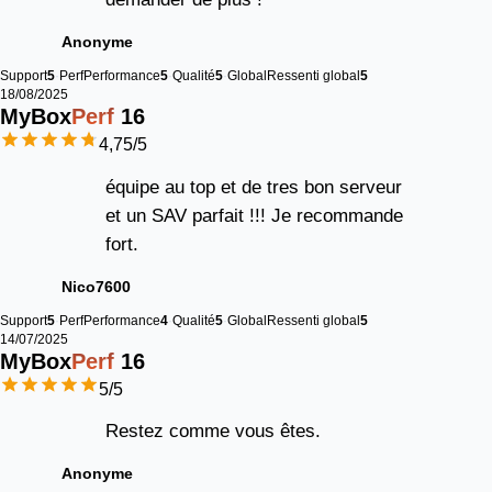
Anonyme
Support
5
Perf
Performance
5
Qualité
5
Global
Ressenti global
5
18/08/2025
MyBox
Perf
16
4,75
/5
équipe au top et de tres bon serveur
et un SAV parfait !!! Je recommande
fort.
Nico7600
Support
5
Perf
Performance
4
Qualité
5
Global
Ressenti global
5
14/07/2025
MyBox
Perf
16
5
/5
Restez comme vous êtes.
Anonyme