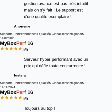
gestion avancé est pas très intuitif
mais on s'y fait ! Le support est
d'une qualité exemplaire !
Anonyme
Support
5
Perf
Performance
5
Qualité
4
Global
Ressenti global
5
14/02/2025
MyBox
Perf
16
5
/5
Serveur hyper performant avec un
prix qui défie toute concurrence !
lostera
Support
5
Perf
Performance
5
Qualité
5
Global
Ressenti global
5
14/11/2024
MyBox
Perf
16
5
/5
Toujours au top !