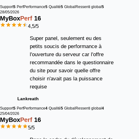
Support
5
Perf
Performance
5
Qualité
5
Global
Ressenti global
5
28/05/2026
MyBox
Perf
16
4,5
/5
Super panel, seulement eu des
petits soucis de performance à
l'ouverture du serveur car l'offre
recommandée dans le questionnaire
du site pour savoir quelle offre
choisir n'avait pas la puissance
requise
Lankreath
Support
5
Perf
Performance
4
Qualité
5
Global
Ressenti global
4
25/04/2026
MyBox
Perf
16
5
/5