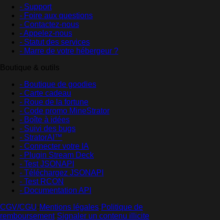
- Support
- Foire aux questions
- Contactez-nous
- Appelez-nous
- Statut des services
- Marre de votre hébergeur ?
Boutique & outils
- Boutique de goodies
- Carte cadeau
- Roue de la fortune
- Code promo MineStrator
- Boîte à idées
- Suivi des bugs
- StratorAI™
- Connecter votre IA
- Plugin Stream Deck
- Test JSONAPI
- Téléchargez JSONAPI
- Test RCON
- Documentation API
CGV/CGU
·
Mentions légales
·
Politique de
remboursement
·
Signaler un contenu illicite