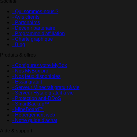
Société
- Qui sommes-nous ?
- Avis clients
- Partenaires
- Devenir partenaire
- Programme d'affiliation
- Charte graphique
- Blog
Produits & offres
- Configurez votre MyBox
- Nos MyBox pro
- Nos jeux disponibles
- Essai gratuit
- Serveur Minecraft gratuit à vie
- Serveur Hytale gratuit à vie
- Protection anti-DDoS
- SmartBackup™
- MineBoard™
- Hébergement web
- Notre guide d'achat
Aide & support