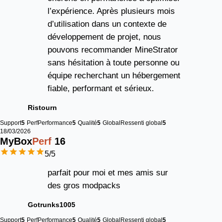
l’expérience. Après plusieurs mois
d’utilisation dans un contexte de
développement de projet, nous
pouvons recommander MineStrator
sans hésitation à toute personne ou
équipe recherchant un hébergement
fiable, performant et sérieux.
Ristourn
Support
5
Perf
Performance
5
Qualité
5
Global
Ressenti global
5
18/03/2026
MyBox
Perf
16
5
/5
parfait pour moi et mes amis sur
des gros modpacks
Gotrunks1005
Support
5
Perf
Performance
5
Qualité
5
Global
Ressenti global
5