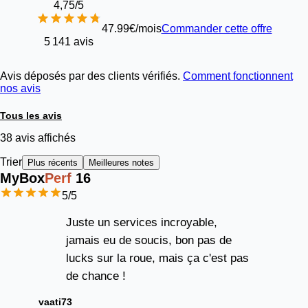
4,75
/5
47.99€/mois
Commander cette offre
5 141 avis
Avis déposés par des clients vérifiés.
Comment fonctionnent
nos avis
Tous les avis
38 avis affichés
Trier
Plus récents
Meilleures notes
MyBox
Perf
16
5
/5
Juste un services incroyable,
jamais eu de soucis, bon pas de
lucks sur la roue, mais ça c'est pas
de chance !
vaati73