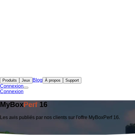
Blog
Produits
Jeux
À propos
Support
Connexion
Connexion
MyBox
Perf
16
Les avis publiés par nos clients sur l'offre MyBoxPerf 16.