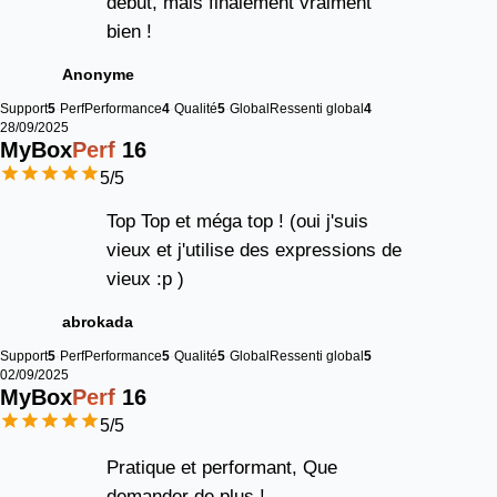
début, mais finalement vraiment
bien !
Anonyme
Support
5
Perf
Performance
4
Qualité
5
Global
Ressenti global
4
28/09/2025
MyBox
Perf
16
5
/5
Top Top et méga top ! (oui j'suis
vieux et j'utilise des expressions de
vieux :p )
abrokada
Support
5
Perf
Performance
5
Qualité
5
Global
Ressenti global
5
02/09/2025
MyBox
Perf
16
5
/5
Pratique et performant, Que
demander de plus !