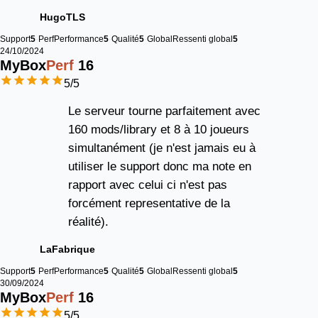
HugoTLS
Support
5
Perf
Performance
5
Qualité
5
Global
Ressenti global
5
24/10/2024
MyBox
Perf
16
5
/5
Le serveur tourne parfaitement avec
160 mods/library et 8 à 10 joueurs
simultanément (je n'est jamais eu à
utiliser le support donc ma note en
rapport avec celui ci n'est pas
forcément representative de la
réalité).
LaFabrique
Support
5
Perf
Performance
5
Qualité
5
Global
Ressenti global
5
30/09/2024
MyBox
Perf
16
5
/5