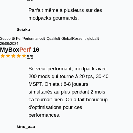
Parfait même à plusieurs sur des
modpacks gourmands.
Seiaka
Support
5
Perf
Performance
5
Qualité
5
Global
Ressenti global
5
26/09/2024
MyBox
Perf
16
5
/5
Serveur performant, modpack avec
200 mods qui tourne à 20 tps, 30-40
MSPT. On était 6-8 joueurs
simultanés au plus pendant 2 mois
ca tournait bien. On a fait beaucoup
d'optimisations pour ces
performances.
kino_aaa