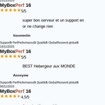
22/11/2025
MyBox
Perf
16
5
/5
super bon serveur et un support en
or ne change rien
itscorentin
Support
5
Perf
Performance
5
Qualité
5
Global
Ressenti global
5
16/11/2025
MyBox
Perf
16
5
/5
BEST Hebergeur aux MONDE
Anonyme
Support
5
Perf
Performance
5
Qualité
5
Global
Ressenti global
5
06/11/2025
MyBox
Perf
16
4,5
/5