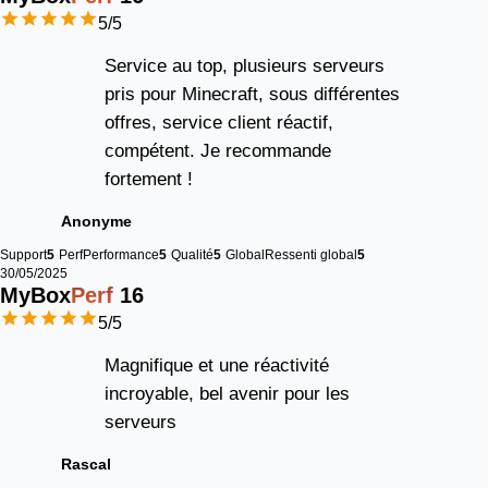
5
/5
Service au top, plusieurs serveurs
pris pour Minecraft, sous différentes
offres, service client réactif,
compétent. Je recommande
fortement !
Anonyme
Support
5
Perf
Performance
5
Qualité
5
Global
Ressenti global
5
30/05/2025
MyBox
Perf
16
5
/5
Magnifique et une réactivité
incroyable, bel avenir pour les
serveurs
Rascal