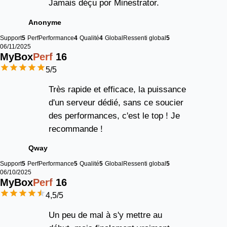
Jamais déçu por Minestrator.
Anonyme
Support
5
Perf
Performance
4
Qualité
4
Global
Ressenti global
5
06/11/2025
MyBox
Perf
16
5
/5
Très rapide et efficace, la puissance
d'un serveur dédié, sans ce soucier
des performances, c'est le top ! Je
recommande !
Qway
Support
5
Perf
Performance
5
Qualité
5
Global
Ressenti global
5
06/10/2025
MyBox
Perf
16
4,5
/5
Un peu de mal à s'y mettre au