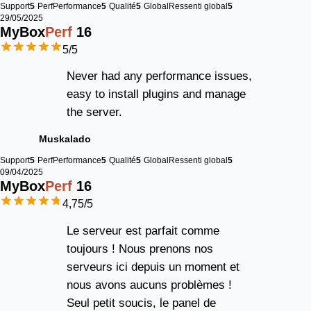
Support
5
Perf
Performance
5
Qualité
5
Global
Ressenti global
5
29/05/2025
MyBox
Perf
16
5
/5
Never had any performance issues,
easy to install plugins and manage
the server.
Muskalado
Support
5
Perf
Performance
5
Qualité
5
Global
Ressenti global
5
09/04/2025
MyBox
Perf
16
4,75
/5
Le serveur est parfait comme
toujours ! Nous prenons nos
serveurs ici depuis un moment et
nous avons aucuns problèmes !
Seul petit soucis, le panel de