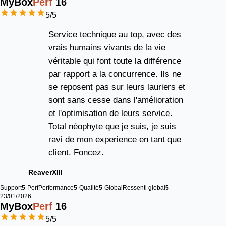
MyBox
Perf
16
5
/5
Service technique au top, avec des
vrais humains vivants de la vie
véritable qui font toute la différence
par rapport a la concurrence. Ils ne
se reposent pas sur leurs lauriers et
sont sans cesse dans l'amélioration
et l'optimisation de leurs service.
Total néophyte que je suis, je suis
ravi de mon experience en tant que
client. Foncez.
ReaverXIII
Support
5
Perf
Performance
5
Qualité
5
Global
Ressenti global
5
23/01/2026
MyBox
Perf
16
5
/5