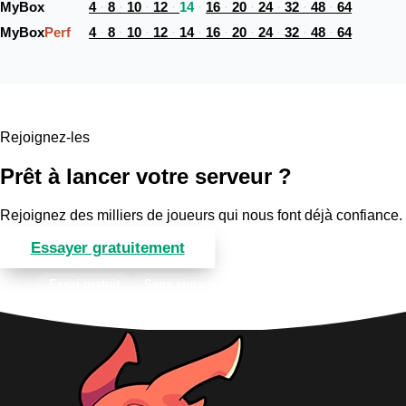
MyBox 
4
8
10
12
14
16
20
24
32
48
64
MyBox
Perf
4
8
10
12
14
16
20
24
32
48
64
Rejoignez-les
Prêt à lancer votre serveur ?
Rejoignez des milliers de joueurs qui nous font déjà confiance.
Essayer gratuitement
Voir les offres
Essai gratuit
Sans engagement
Support 7j/7