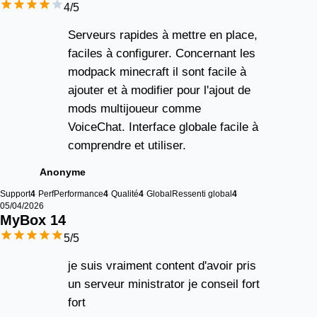
4
/5
Serveurs rapides à mettre en place,
faciles à configurer. Concernant les
modpack minecraft il sont facile à
ajouter et à modifier pour l'ajout de
mods multijoueur comme
VoiceChat. Interface globale facile à
comprendre et utiliser.
Anonyme
Support
4
Perf
Performance
4
Qualité
4
Global
Ressenti global
4
05/04/2026
MyBox 
14
5
/5
je suis vraiment content d'avoir pris
un serveur ministrator je conseil fort
fort