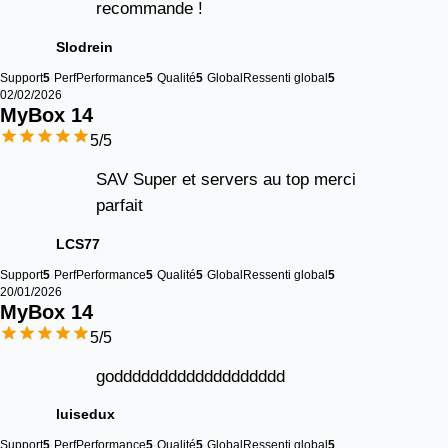
recommande !
Slodrein
Support
5
Perf
Performance
5
Qualité
5
Global
Ressenti global
5
02/02/2026
MyBox 
14
5
/5
SAV Super et servers au top merci
parfait
LCS77
Support
5
Perf
Performance
5
Qualité
5
Global
Ressenti global
5
20/01/2026
MyBox 
14
5
/5
goddddddddddddddddddd
luisedux
Support
5
Perf
Performance
5
Qualité
5
Global
Ressenti global
5