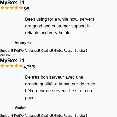
MyBox 
14
5
/5
Been using for a while now, servers
are good and customer support is
reliable and very helpful.
Anonyme
Support
5
Perf
Performance
5
Qualité
5
Global
Ressenti global
5
24/08/2025
MyBox 
14
4,75
/5
De très bon serveur avec une
grande qualité, a la hauteur de vraie
hébergeur de serveur. Le site a un
panel.
Vanish
Support
4
Perf
Performance
5
Qualité
5
Global
Ressenti global
5