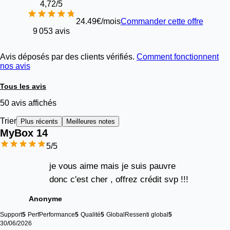
4,72
/5
24.49€/mois
Commander cette offre
9 053 avis
Avis déposés par des clients vérifiés.
Comment fonctionnent
nos avis
Tous les avis
50 avis affichés
Trier
Plus récents
Meilleures notes
MyBox 
14
5
/5
je vous aime mais je suis pauvre
donc c'est cher , offrez crédit svp !!!
Anonyme
Support
5
Perf
Performance
5
Qualité
5
Global
Ressenti global
5
30/06/2026