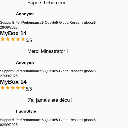
Supers hebergeur
Anonyme
Support
5
Perf
Performance
5
Qualité
5
Global
Ressenti global
5
28/09/2025
MyBox 
14
5
/5
Merci Minestrator !
Anonyme
Support
5
Perf
Performance
5
Qualité
5
Global
Ressenti global
5
27/09/2025
MyBox 
14
5
/5
J'ai jamais été déçu !
FudoStyle
Support
5
Perf
Performance
5
Qualité
5
Global
Ressenti global
5
02/09/2025