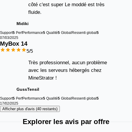
côté c'est super Le moddé est très
fluide.
Midiki
Support
5
Perf
Performance
5
Qualité
5
Global
Ressenti global
5
07/03/2025
MyBox 
14
5
/5
Très professionnel, aucun problème
avec les serveurs hébergés chez
MineStrator !
GussTensil
Support
5
Perf
Performance
5
Qualité
5
Global
Ressenti global
5
17/02/2025
Afficher plus d'avis (40 restants)
Explorer les avis par offre