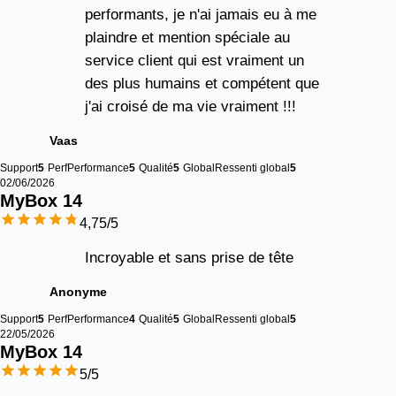
performants, je n'ai jamais eu à me
plaindre et mention spéciale au
service client qui est vraiment un
des plus humains et compétent que
j'ai croisé de ma vie vraiment !!!
Vaas
Support
5
Perf
Performance
5
Qualité
5
Global
Ressenti global
5
02/06/2026
MyBox 
14
4,75
/5
Incroyable et sans prise de tête
Anonyme
Support
5
Perf
Performance
4
Qualité
5
Global
Ressenti global
5
22/05/2026
MyBox 
14
5
/5