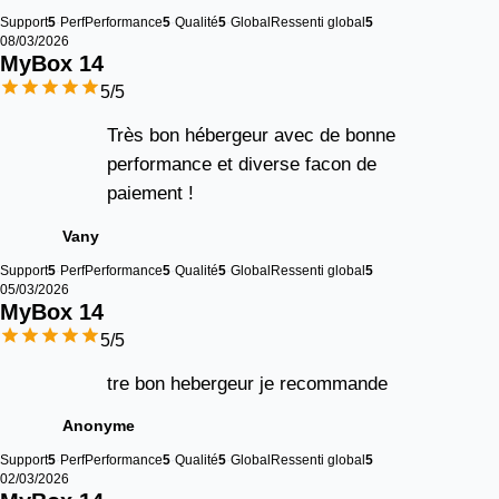
Support
5
Perf
Performance
5
Qualité
5
Global
Ressenti global
5
08/03/2026
MyBox 
14
5
/5
Très bon hébergeur avec de bonne
performance et diverse facon de
paiement !
Vany
Support
5
Perf
Performance
5
Qualité
5
Global
Ressenti global
5
05/03/2026
MyBox 
14
5
/5
tre bon hebergeur je recommande
Anonyme
Support
5
Perf
Performance
5
Qualité
5
Global
Ressenti global
5
02/03/2026