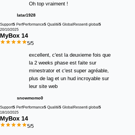
Oh top vraiment !
latar1928
Support
5
Perf
Performance
5
Qualité
5
Global
Ressenti global
5
20/10/2025
MyBox 
14
5
/5
excellent, c'est la deuxieme fois que
la 2 weeks phase est faite sur
minestrator et c'est super agréable,
plus de lag et un hud incroyable sur
leur site web
snowmomo0
Support
5
Perf
Performance
5
Qualité
5
Global
Ressenti global
5
18/10/2025
MyBox 
14
5
/5