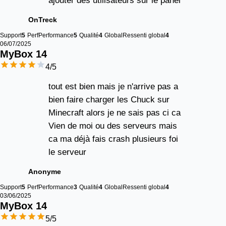
ajouter des utilisateurs sur le panel
OnTreck
Support
5
Perf
Performance
5
Qualité
4
Global
Ressenti global
4
06/07/2025
MyBox 
14
4
/5
tout est bien mais je n'arrive pas a
bien faire charger les Chuck sur
Minecraft alors je ne sais pas ci ca
Vien de moi ou des serveurs mais
ca ma déjà fais crash plusieurs foi
le serveur
Anonyme
Support
5
Perf
Performance
3
Qualité
4
Global
Ressenti global
4
03/06/2025
MyBox 
14
5
/5