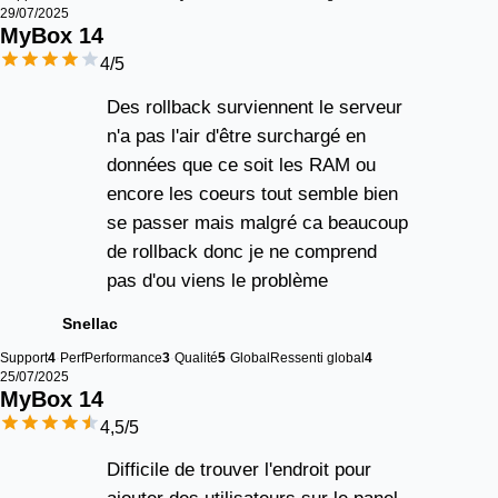
29/07/2025
MyBox 
14
4
/5
Des rollback surviennent le serveur
n'a pas l'air d'être surchargé en
données que ce soit les RAM ou
encore les coeurs tout semble bien
se passer mais malgré ca beaucoup
de rollback donc je ne comprend
pas d'ou viens le problème
Snellac
Support
4
Perf
Performance
3
Qualité
5
Global
Ressenti global
4
25/07/2025
MyBox 
14
4,5
/5
Difficile de trouver l'endroit pour