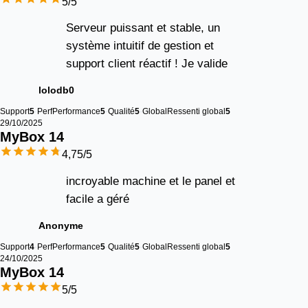
5
/5
Serveur puissant et stable, un
système intuitif de gestion et
support client réactif ! Je valide
lolodb0
Support
5
Perf
Performance
5
Qualité
5
Global
Ressenti global
5
29/10/2025
MyBox 
14
4,75
/5
incroyable machine et le panel et
facile a géré
Anonyme
Support
4
Perf
Performance
5
Qualité
5
Global
Ressenti global
5
24/10/2025
MyBox 
14
5
/5