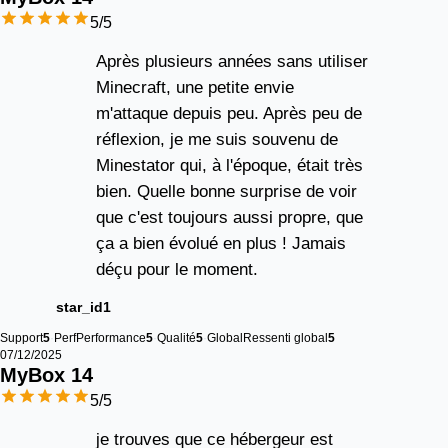
5
/5
Après plusieurs années sans utiliser
Minecraft, une petite envie
m'attaque depuis peu. Après peu de
réflexion, je me suis souvenu de
Minestator qui, à l'époque, était très
bien. Quelle bonne surprise de voir
que c'est toujours aussi propre, que
ça a bien évolué en plus ! Jamais
déçu pour le moment.
star_id1
Support
5
Perf
Performance
5
Qualité
5
Global
Ressenti global
5
07/12/2025
MyBox 
14
5
/5
je trouves que ce hébergeur est