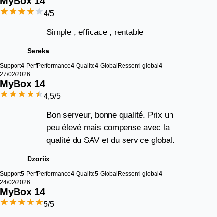
MyBox 
14
4
/5
Simple , efficace , rentable
Sereka
Support
4
Perf
Performance
4
Qualité
4
Global
Ressenti global
4
27/02/2026
MyBox 
14
4,5
/5
Bon serveur, bonne qualité. Prix un
peu élevé mais compense avec la
qualité du SAV et du service global.
Dzoriix
Support
5
Perf
Performance
4
Qualité
5
Global
Ressenti global
4
24/02/2026
MyBox 
14
5
/5