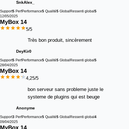
SnkAlex_
Support
5
Perf
Performance
5
Qualité
5
Global
Ressenti global
5
12/05/2025
MyBox 
14
5
/5
Très bon produit, sincèrement
DeyKir0
Support
5
Perf
Performance
5
Qualité
5
Global
Ressenti global
5
28/04/2025
MyBox 
14
4,25
/5
bon serveur sans probleme juste le
systeme de plugins qui est beuge
Anonyme
Support
3
Perf
Performance
5
Qualité
5
Global
Ressenti global
4
09/04/2025
MyBox 
14