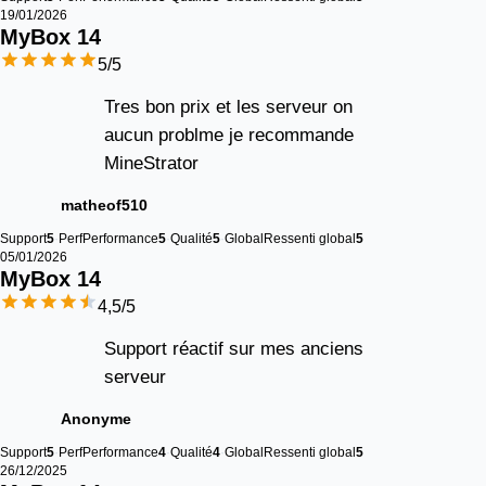
19/01/2026
MyBox 
14
5
/5
Tres bon prix et les serveur on
aucun problme je recommande
MineStrator
matheof510
Support
5
Perf
Performance
5
Qualité
5
Global
Ressenti global
5
05/01/2026
MyBox 
14
4,5
/5
Support réactif sur mes anciens
serveur
Anonyme
Support
5
Perf
Performance
4
Qualité
4
Global
Ressenti global
5
26/12/2025