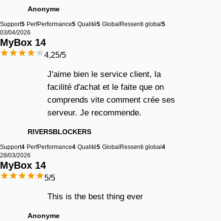
Anonyme
Support
5
Perf
Performance
5
Qualité
5
Global
Ressenti global
5
03/04/2026
MyBox 
14
4,25
/5
J'aime bien le service client, la
facilité d'achat et le faite que on
comprends vite comment crée ses
serveur. Je recommende.
RIVERSBLOCKERS
Support
4
Perf
Performance
4
Qualité
5
Global
Ressenti global
4
28/03/2026
MyBox 
14
5
/5
This is the best thing ever
Anonyme