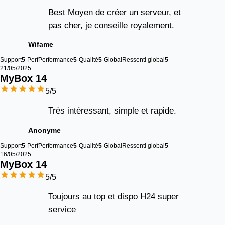
Best Moyen de créer un serveur, et
pas cher, je conseille royalement.
Wifame
Support
5
Perf
Performance
5
Qualité
5
Global
Ressenti global
5
21/05/2025
MyBox 
14
5
/5
Très intéressant, simple et rapide.
Anonyme
Support
5
Perf
Performance
5
Qualité
5
Global
Ressenti global
5
16/05/2025
MyBox 
14
5
/5
Toujours au top et dispo H24 super
service