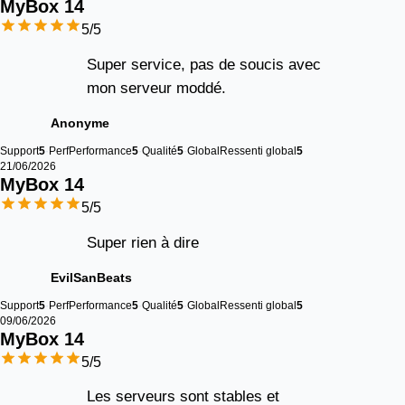
MyBox 
14
5
/5
Super service, pas de soucis avec
mon serveur moddé.
Anonyme
Support
5
Perf
Performance
5
Qualité
5
Global
Ressenti global
5
21/06/2026
MyBox 
14
5
/5
Super rien à dire
EvilSanBeats
Support
5
Perf
Performance
5
Qualité
5
Global
Ressenti global
5
09/06/2026
MyBox 
14
5
/5
Les serveurs sont stables et