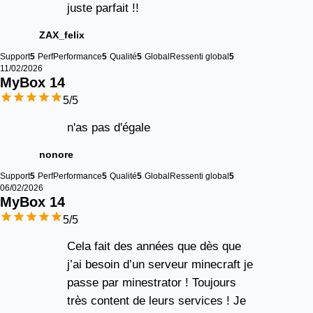
juste parfait !!
ZAX_felix
Support
5
Perf
Performance
5
Qualité
5
Global
Ressenti global
5
11/02/2026
MyBox 
14
5
/5
n'as pas d'égale
nonore
Support
5
Perf
Performance
5
Qualité
5
Global
Ressenti global
5
06/02/2026
MyBox 
14
5
/5
Cela fait des années que dès que
j’ai besoin d’un serveur minecraft je
passe par minestrator ! Toujours
très content de leurs services ! Je