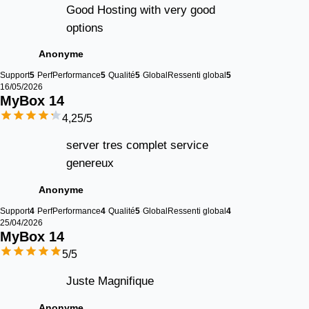
Good Hosting with very good
options
Anonyme
Support
5
Perf
Performance
5
Qualité
5
Global
Ressenti global
5
16/05/2026
MyBox 
14
4,25
/5
server tres complet service
genereux
Anonyme
Support
4
Perf
Performance
4
Qualité
5
Global
Ressenti global
4
25/04/2026
MyBox 
14
5
/5
Juste Magnifique
Anonyme