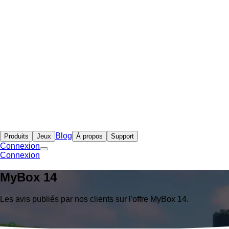
Blog
Produits
Jeux
À propos
Support
Connexion
Connexion
MyBox
14
Les avis publiés par nos clients sur l'offre MyBox 14.