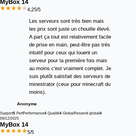
MyBox 
14
4,25
/5
Les serveurs sont très bien mais
les prix sont juste un chouille élevé.
A part ça tout est relativement facile
de prise en main, peut-être pas très
intuitif pour ceux qui louent un
serveur pour la première fois mais
au moins c'est vraiment complet. Je
suis plutôt satisfait des serveurs de
minestrator (ceux pour minecraft du
moins).
Anonyme
Support
5
Perf
Performance
4
Qualité
4
Global
Ressenti global
4
09/12/2025
MyBox 
14
5
/5