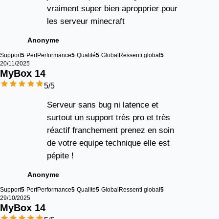
vraiment super bien apropprier pour
les serveur minecraft
Anonyme
Support
5
Perf
Performance
5
Qualité
5
Global
Ressenti global
5
20/11/2025
MyBox 
14
5
/5
Serveur sans bug ni latence et
surtout un support très pro et très
réactif franchement prenez en soin
de votre equipe technique elle est
pépite !
Anonyme
Support
5
Perf
Performance
5
Qualité
5
Global
Ressenti global
5
29/10/2025
MyBox 
14