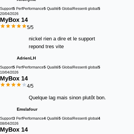
Support
5
Perf
Performance
5
Qualité
5
Global
Ressenti global
5
20/04/2026
MyBox 
14
5
/5
nickel rien a dire et le support
repond tres vite
AdrienLH
Support
5
Perf
Performance
5
Qualité
5
Global
Ressenti global
5
10/04/2026
MyBox 
14
4
/5
Quelque lag mais sinon plutôt bon.
Emslafour
Support
3
Perf
Performance
4
Qualité
5
Global
Ressenti global
4
08/04/2026
MyBox 
14