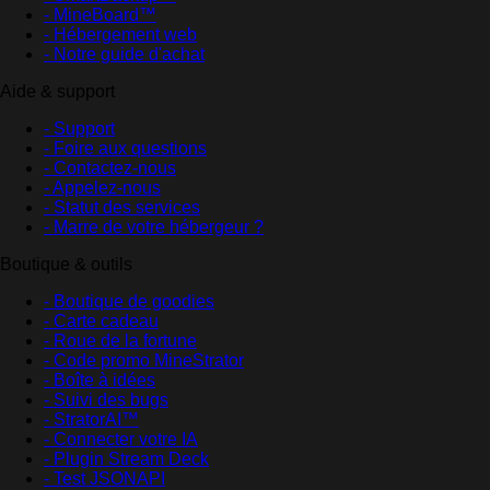
- MineBoard™
- Hébergement web
- Notre guide d'achat
Aide & support
- Support
- Foire aux questions
- Contactez-nous
- Appelez-nous
- Statut des services
- Marre de votre hébergeur ?
Boutique & outils
- Boutique de goodies
- Carte cadeau
- Roue de la fortune
- Code promo MineStrator
- Boîte à idées
- Suivi des bugs
- StratorAI™
- Connecter votre IA
- Plugin Stream Deck
- Test JSONAPI