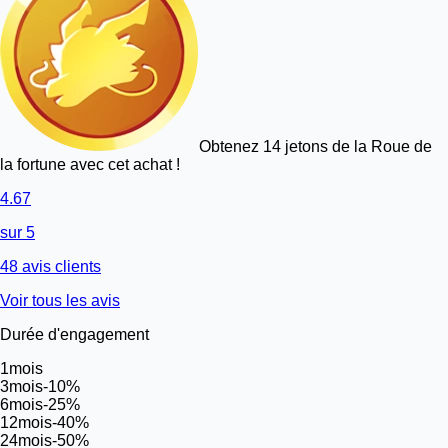
Obtenez 14 jetons de la Roue de
la fortune avec cet achat !
4.67
sur 5
48 avis clients
Voir tous les avis
Durée d'engagement
1
mois
3
mois
-10%
6
mois
-25%
12
mois
-40%
24
mois
-50%