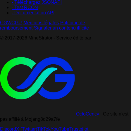
- Téléchargez JSONAPI
- Test RCON
- Documentation API
CGV/CGU
·
Mentions légales
·
Politique de
remboursement
·
Signaler un contenu illicite
© 2017-2026 MineStrator - Service édité par
OctoGency
·
Ce site n'est
pas affilié à Mojang
8d29a7fe
Discord
X (Twitter)
TikTok
YouTube
Trustpilot