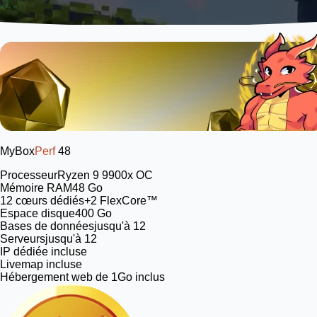
MyBox
Perf
48
Processeur
Ryzen 9 9900x OC
Mémoire RAM
48 Go
12
cœurs dédiés
+2 FlexCore™
Espace disque
400 Go
Bases de données
jusqu'à 12
Serveurs
jusqu'à 12
IP dédiée incluse
Livemap incluse
Hébergement web de 1Go inclus