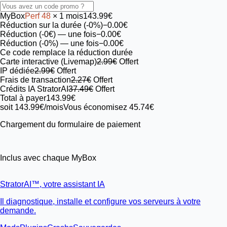
MyBox
Perf
48
× 1 mois
143.99€
Réduction sur la durée (-0%)
−0.00€
Réduction (-0€)
— une fois
−0.00€
Réduction (-0%)
— une fois
−0.00€
Ce code remplace la réduction durée
Carte interactive (Livemap)
2.99€
Offert
IP dédiée
2.99€
Offert
Frais de transaction
2.27€
Offert
Crédits IA StratorAI
37.49€
Offert
Total à payer
143.99€
soit 143.99€/mois
Vous économisez 45.74€
Chargement du formulaire de paiement
Inclus avec chaque MyBox
StratorAI
™
, votre assistant IA
Il diagnostique, installe et configure vos serveurs à votre
demande.