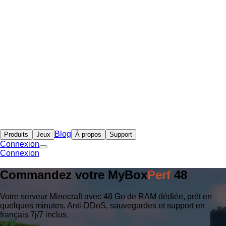
Blog
Produits
Jeux
À propos
Support
Connexion
Connexion
Commandez votre
MyBox
Perf
48
Votre serveur Minecraft avec 48 Go de RAM dédiée, prêt en
quelques minutes. Anti-DDoS, sauvegardes et support en
français 7j/7 inclus.