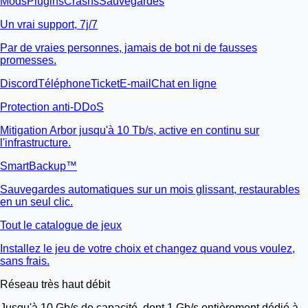
Mods
Plugins
Crashs
Sauvegardes
Un vrai support, 7j/7
Par de vraies personnes, jamais de bot ni de fausses
promesses.
Discord
Téléphone
Ticket
E-mail
Chat en ligne
Protection anti-DDoS
Mitigation Arbor jusqu'à 10 Tb/s, active en continu sur
l'infrastructure.
SmartBackup™
Sauvegardes automatiques sur un mois glissant, restaurables
en un seul clic.
Tout le catalogue de jeux
Installez le jeu de votre choix et changez quand vous voulez,
sans frais.
Réseau très haut débit
Jusqu'à 10 Gb/s de capacité, dont 1 Gb/s entièrement dédié à