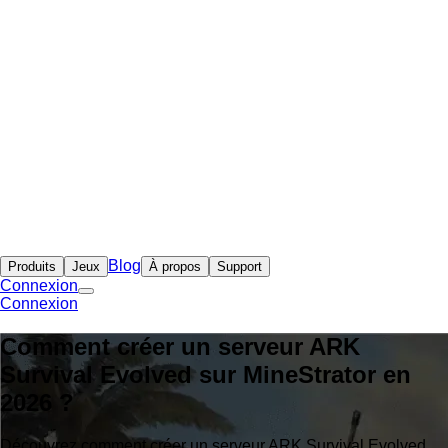
Blog
Produits
Jeux
À propos
Support
Connexion
Connexion
Comment créer un serveur ARK
Survival Evolved sur MineStrator en
2026 ?
Découvrez comment créer un serveur ARK Survival Evolved