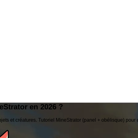
Strator en 2026 ?
jets et créatures. Tutoriel MineStrator (panel + obélisque) pour 