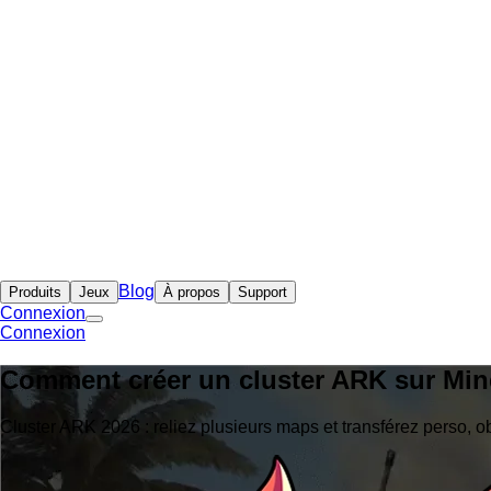
Blog
Produits
Jeux
À propos
Support
Connexion
Connexion
Comment créer un cluster ARK sur Mine
Cluster ARK 2026 : reliez plusieurs maps et transférez perso, ob