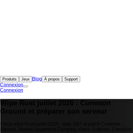
Blog
Produits
Jeux
À propos
Support
Connexion
Connexion
Wipe Rust juillet 2026 : Common
Ground et préparer son serveur
Force wipe Rust juillet 2026 : date 2/07 et patch Common
Ground. Nouvel Apartment Complex, clans, Softcore. Checklist