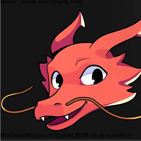
serveur : update, wipe, plugins, RAM.
MineStrator
Mis à jour le 22 juillet 2026
9 min de lecture
Rust