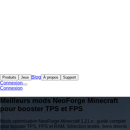
Blog
Produits
Jeux
À propos
Support
Connexion
Connexion
Meilleurs mods NeoForge Minecraft
pour booster TPS et FPS
Mods optimisation NeoForge Minecraft 1.21.x : guide complet
pour booster TPS, FPS et RAM. Sélection testée, liens directs