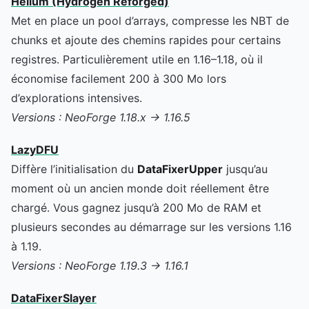
Helium (Hydrogen Reforged)
Met en place un pool d’arrays, compresse les NBT de
chunks et ajoute des chemins rapides pour certains
registres. Particulièrement utile en 1.16–1.18, où il
économise facilement 200 à 300 Mo lors
d’explorations intensives.
Versions : NeoForge 1.18.x → 1.16.5
LazyDFU
Diffère l’initialisation du
DataFixerUpper
jusqu’au
moment où un ancien monde doit réellement être
chargé. Vous gagnez jusqu’à 200 Mo de RAM et
plusieurs secondes au démarrage sur les versions 1.16
à 1.19.
Versions : NeoForge 1.19.3 → 1.16.1
DataFixerSlayer