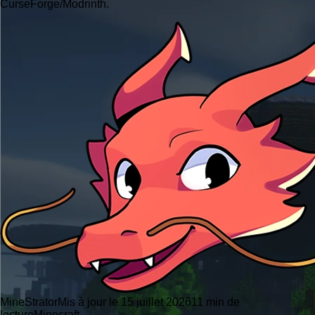
CurseForge/Modrinth.
MineStrator
Mis à jour le 15 juillet 2026
11 min de
lecture
Minecraft