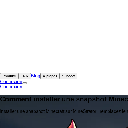
Blog
Produits
Jeux
À propos
Support
Connexion
Connexion
Comment installer une snapshot Minecr
Installer une snapshot Minecraft sur MineStrator : remplacez le 