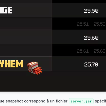
aque snapshot correspond à un fichier
spécif
server.jar