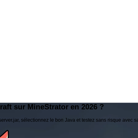
aft sur MineStrator en 2026 ?
server.jar, sélectionnez le bon Java et testez sans risque avec 