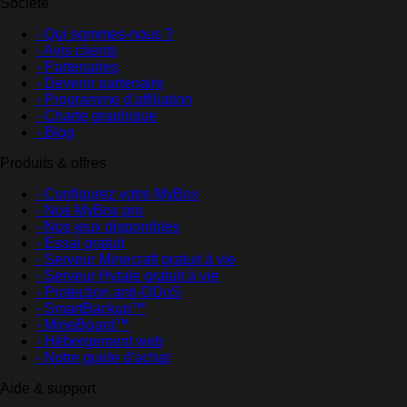
Société
- Qui sommes-nous ?
- Avis clients
- Partenaires
- Devenir partenaire
- Programme d'affiliation
- Charte graphique
- Blog
Produits & offres
- Configurez votre MyBox
- Nos MyBox pro
- Nos jeux disponibles
- Essai gratuit
- Serveur Minecraft gratuit à vie
- Serveur Hytale gratuit à vie
- Protection anti-DDoS
- SmartBackup™
- MineBoard™
- Hébergement web
- Notre guide d'achat
Aide & support