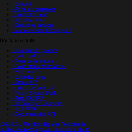
- Support
- Foire aux questions
- Contactez-nous
- Appelez-nous
- Statut des services
- Marre de votre hébergeur ?
Boutique & outils
- Boutique de goodies
- Carte cadeau
- Roue de la fortune
- Code promo MineStrator
- Boîte à idées
- Suivi des bugs
- StratorAI™
- Connecter votre IA
- Plugin Stream Deck
- Test JSONAPI
- Téléchargez JSONAPI
- Test RCON
- Documentation API
CGV/CGU
·
Mentions légales
·
Politique de
remboursement
·
Signaler un contenu illicite