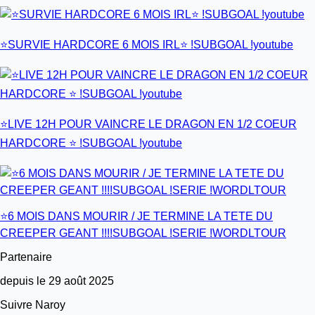
⭐️SURVIE HARDCORE 6 MOIS IRL⭐️ !SUBGOAL !youtube
⭐️LIVE 12H POUR VAINCRE LE DRAGON EN 1/2 COEUR
HARDCORE ⭐️ !SUBGOAL !youtube
⭐️6 MOIS DANS MOURIR / JE TERMINE LA TETE DU
CREEPER GEANT !!!!SUBGOAL !SERIE !WORDLTOUR
Partenaire
depuis le 29 août 2025
Suivre Naroy