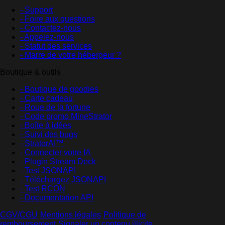
- Support
- Foire aux questions
- Contactez-nous
- Appelez-nous
- Statut des services
- Marre de votre hébergeur ?
Boutique & outils
- Boutique de goodies
- Carte cadeau
- Roue de la fortune
- Code promo MineStrator
- Boîte à idées
- Suivi des bugs
- StratorAI™
- Connecter votre IA
- Plugin Stream Deck
- Test JSONAPI
- Téléchargez JSONAPI
- Test RCON
- Documentation API
CGV/CGU
·
Mentions légales
·
Politique de
remboursement
·
Signaler un contenu illicite