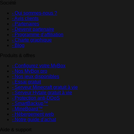
Société
- Qui sommes-nous ?
- Avis clients
- Partenaires
- Devenir partenaire
- Programme d'affiliation
- Charte graphique
- Blog
Produits & offres
- Configurez votre MyBox
- Nos MyBox pro
- Nos jeux disponibles
- Essai gratuit
- Serveur Minecraft gratuit à vie
- Serveur Hytale gratuit à vie
- Protection anti-DDoS
- SmartBackup™
- MineBoard™
- Hébergement web
- Notre guide d'achat
Aide & support