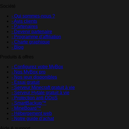
Société
- Qui sommes-nous ?
- Avis clients
- Partenaires
- Devenir partenaire
- Programme d'affiliation
- Charte graphique
- Blog
Produits & offres
- Configurez votre MyBox
- Nos MyBox pro
- Nos jeux disponibles
- Essai gratuit
- Serveur Minecraft gratuit à vie
- Serveur Hytale gratuit à vie
- Protection anti-DDoS
- SmartBackup™
- MineBoard™
- Hébergement web
- Notre guide d'achat
Aide & support