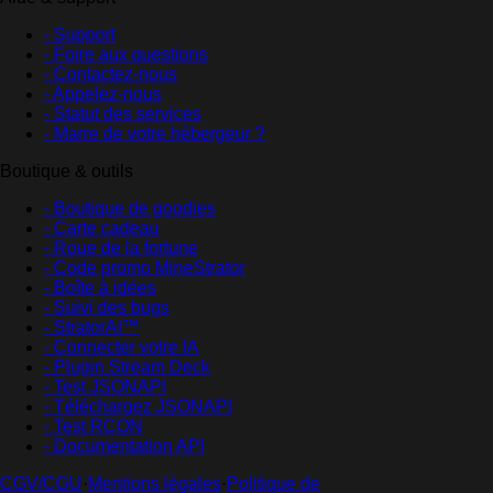
- Support
- Foire aux questions
- Contactez-nous
- Appelez-nous
- Statut des services
- Marre de votre hébergeur ?
Boutique & outils
- Boutique de goodies
- Carte cadeau
- Roue de la fortune
- Code promo MineStrator
- Boîte à idées
- Suivi des bugs
- StratorAI™
- Connecter votre IA
- Plugin Stream Deck
- Test JSONAPI
- Téléchargez JSONAPI
- Test RCON
- Documentation API
CGV/CGU
·
Mentions légales
·
Politique de