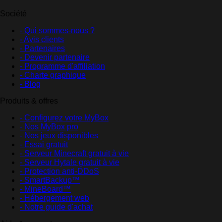
Société
- Qui sommes-nous ?
- Avis clients
- Partenaires
- Devenir partenaire
- Programme d'affiliation
- Charte graphique
- Blog
Produits & offres
- Configurez votre MyBox
- Nos MyBox pro
- Nos jeux disponibles
- Essai gratuit
- Serveur Minecraft gratuit à vie
- Serveur Hytale gratuit à vie
- Protection anti-DDoS
- SmartBackup™
- MineBoard™
- Hébergement web
- Notre guide d'achat