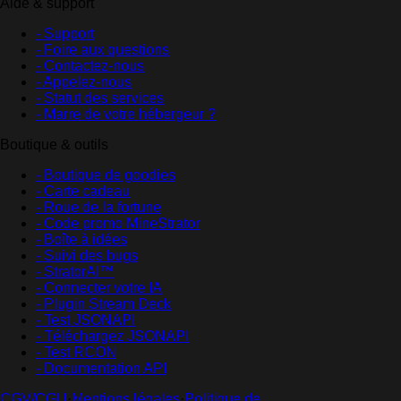
Aide & support
- Support
- Foire aux questions
- Contactez-nous
- Appelez-nous
- Statut des services
- Marre de votre hébergeur ?
Boutique & outils
- Boutique de goodies
- Carte cadeau
- Roue de la fortune
- Code promo MineStrator
- Boîte à idées
- Suivi des bugs
- StratorAI™
- Connecter votre IA
- Plugin Stream Deck
- Test JSONAPI
- Téléchargez JSONAPI
- Test RCON
- Documentation API
CGV/CGU
·
Mentions légales
·
Politique de