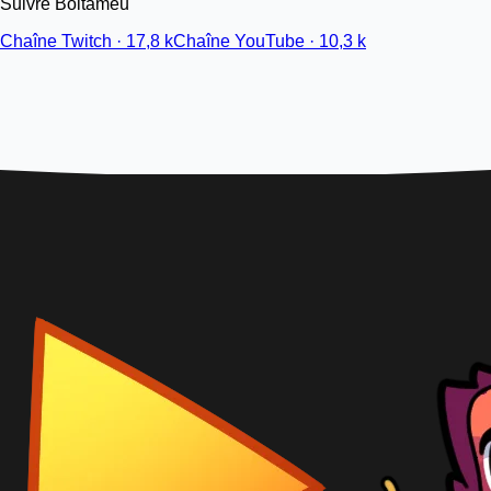
Suivre Boitameu
Chaîne Twitch · 17,8 k
Chaîne YouTube · 10,3 k