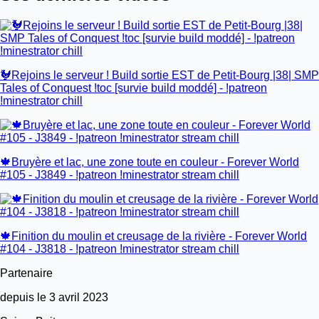
🐓Rejoins le serveur ! Build sortie EST de Petit-Bourg |38| SMP
Tales of Conquest !toc [survie build moddé] - !patreon
!minestrator chill
🍁Bruyère et lac, une zone toute en couleur - Forever World
#105 - J3849 - !patreon !minestrator stream chill
🍁Finition du moulin et creusage de la rivière - Forever World
#104 - J3818 - !patreon !minestrator stream chill
Partenaire
depuis le 3 avril 2023