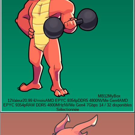
MB12
MyBox
12
Valeur
20,99 €
/mois
AMD EPYC 9354p
DDR5 4800
NVMe Gen4
AMD
EPYC 9354p
RAM DDR5 4800MHz
NVMe Gen4 7Gbps
14 / 32 disponibles
Sélectionnée