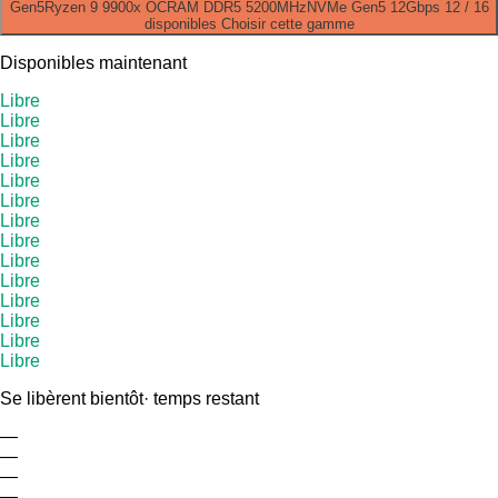
Gen5
Ryzen 9 9900x OC
RAM DDR5 5200MHz
NVMe Gen5 12Gbps
12 / 16
disponibles
Choisir cette gamme
Disponibles maintenant
Libre
Libre
Libre
Libre
Libre
Libre
Libre
Libre
Libre
Libre
Libre
Libre
Libre
Libre
Se libèrent bientôt
· temps restant
—
—
—
—