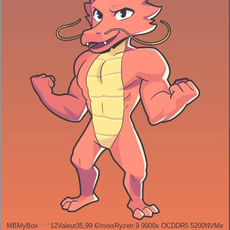
MB
MyBox
Perf
12
Valeur
35,99 €
/mois
Ryzen 9 9900x OC
DDR5 5200
NVMe