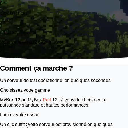
0
essais lancés
22
en direct
Vous seriez le 112 692ᵉ à tester
Comment ça marche ?
Un serveur de test opérationnel en quelques secondes.
Choisissez votre gamme
MyBox 12
ou
MyBox
Perf
12
: à vous de choisir entre
puissance standard et hautes performances.
Lancez votre essai
Un clic suffit : votre serveur est provisionné en quelques