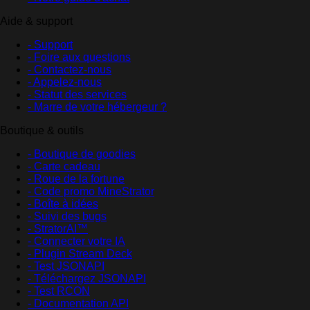
Aide & support
- Support
- Foire aux questions
- Contactez-nous
- Appelez-nous
- Statut des services
- Marre de votre hébergeur ?
Boutique & outils
- Boutique de goodies
- Carte cadeau
- Roue de la fortune
- Code promo MineStrator
- Boîte à idées
- Suivi des bugs
- StratorAI™
- Connecter votre IA
- Plugin Stream Deck
- Test JSONAPI
- Téléchargez JSONAPI
- Test RCON
- Documentation API