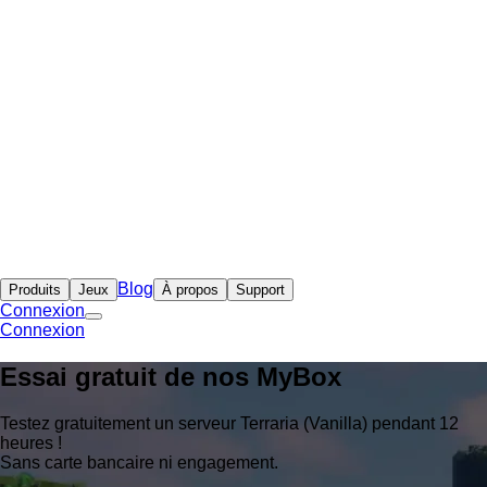
Blog
Produits
Jeux
À propos
Support
Connexion
Connexion
Essai gratuit de nos
MyBox
Testez gratuitement un serveur Terraria (Vanilla) pendant 12
heures !
Sans carte bancaire ni engagement.