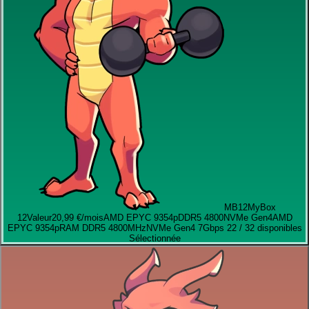
MB12
MyBox
12
Valeur
20,99 €
/mois
AMD EPYC 9354p
DDR5 4800
NVMe Gen4
AMD
EPYC 9354p
RAM DDR5 4800MHz
NVMe Gen4 7Gbps
22 / 32 disponibles
Sélectionnée