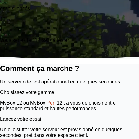
essais lancés
13
en direct
Vous seriez le 112 692ᵉ à tester
Comment ça marche ?
Un serveur de test opérationnel en quelques secondes.
Choisissez votre gamme
MyBox 12
ou
MyBox
Perf
12
: à vous de choisir entre
puissance standard et hautes performances.
Lancez votre essai
Un clic suffit : votre serveur est provisionné en quelques
secondes, prêt dans votre espace client.