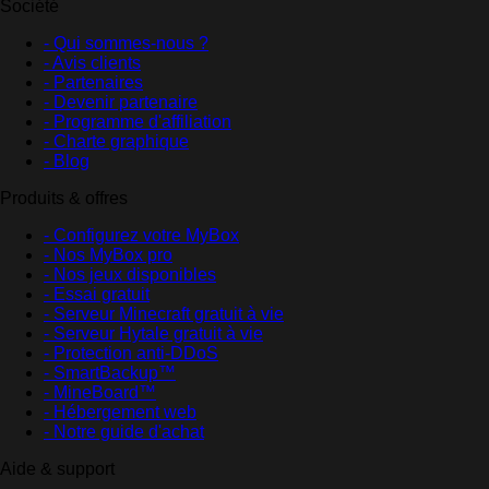
Société
- Qui sommes-nous ?
- Avis clients
- Partenaires
- Devenir partenaire
- Programme d'affiliation
- Charte graphique
- Blog
Produits & offres
- Configurez votre MyBox
- Nos MyBox pro
- Nos jeux disponibles
- Essai gratuit
- Serveur Minecraft gratuit à vie
- Serveur Hytale gratuit à vie
- Protection anti-DDoS
- SmartBackup™
- MineBoard™
- Hébergement web
- Notre guide d'achat
Aide & support