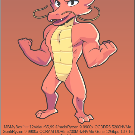
MB
MyBox
Perf
12
Valeur
35,99 €
/mois
Ryzen 9 9900x OC
DDR5 5200
NVMe
Gen5
Ryzen 9 9900x OC
RAM DDR5 5200MHz
NVMe Gen5 12Gbps
13 / 16