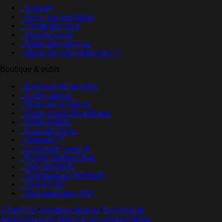
- Support
- Foire aux questions
- Contactez-nous
- Appelez-nous
- Statut des services
- Marre de votre hébergeur ?
Boutique & outils
- Boutique de goodies
- Carte cadeau
- Roue de la fortune
- Code promo MineStrator
- Boîte à idées
- Suivi des bugs
- StratorAI™
- Connecter votre IA
- Plugin Stream Deck
- Test JSONAPI
- Téléchargez JSONAPI
- Test RCON
- Documentation API
CGV/CGU
·
Mentions légales
·
Politique de
remboursement
·
Signaler un contenu illicite