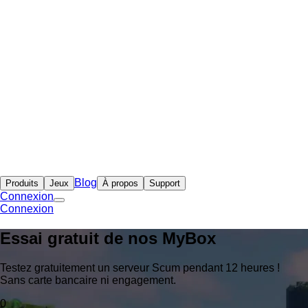
Blog
Produits
Jeux
À propos
Support
Connexion
Connexion
Essai gratuit de nos
MyBox
Testez gratuitement un serveur Scum pendant 12 heures !
Sans carte bancaire ni engagement.
0