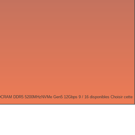
OC
RAM DDR5 5200MHz
NVMe Gen5 12Gbps
9 / 16 disponibles
Choisir cette