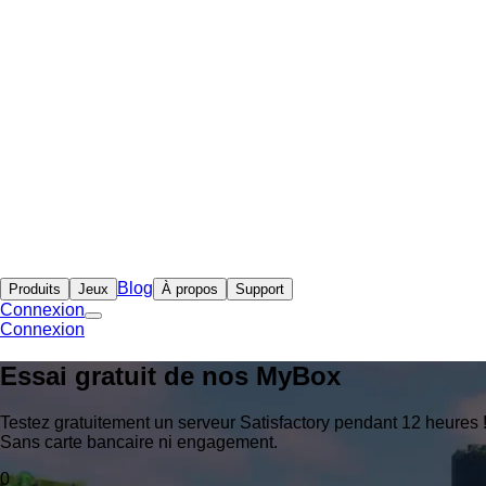
Blog
Produits
Jeux
À propos
Support
Connexion
Connexion
Essai gratuit de nos
MyBox
Testez gratuitement un serveur Satisfactory pendant 12 heures 
Sans carte bancaire ni engagement.
0