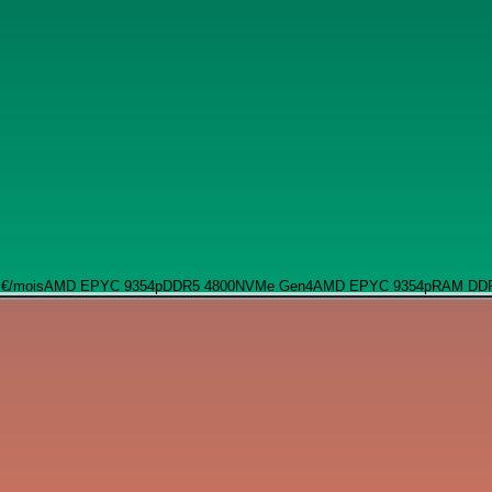
 €
/mois
AMD EPYC 9354p
DDR5 4800
NVMe Gen4
AMD EPYC 9354p
RAM DD