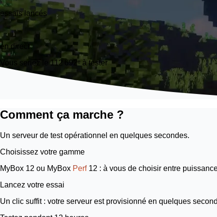
essais lancés
33
en direct
Vous seriez le 112 692ᵉ à tester
Comment ça marche ?
Un serveur de test opérationnel en quelques secondes.
Choisissez votre gamme
MyBox 12
ou
MyBox
Perf
12
: à vous de choisir entre puissanc
Lancez votre essai
Un clic suffit : votre serveur est provisionné en quelques second