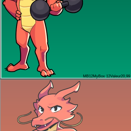
MB12
MyBox 12
Valeur
20,99