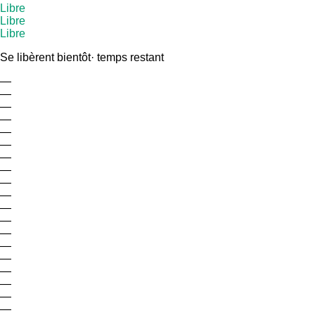
Libre
Libre
Libre
Se libèrent bientôt
· temps restant
—
—
—
—
—
—
—
—
—
—
—
—
—
—
—
—
—
—
—