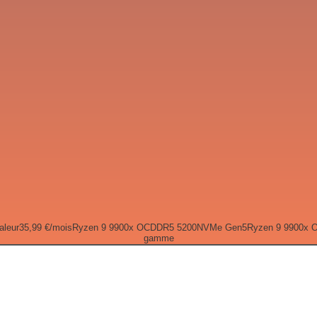
aleur
35,99 €
/mois
Ryzen 9 9900x OC
DDR5 5200
NVMe Gen5
Ryzen 9 9900x 
gamme