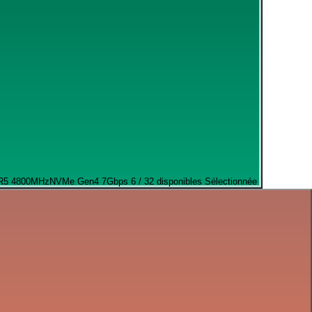
R5 4800MHz
NVMe Gen4 7Gbps
6 / 32 disponibles
Sélectionnée