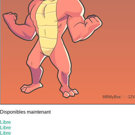
MB
MyBox
Perf
12
V
Disponibles maintenant
Libre
Libre
Libre