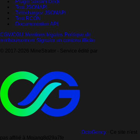
- Plugin Stream Deck
- Test JSONAPI
- Téléchargez JSONAPI
- Test RCON
- Documentation API
CGV/CGU
·
Mentions légales
·
Politique de
remboursement
·
Signaler un contenu illicite
© 2017-2026 MineStrator - Service édité par
OctoGency
·
Ce site n'est
pas affilié à Mojang
8d29a7fe