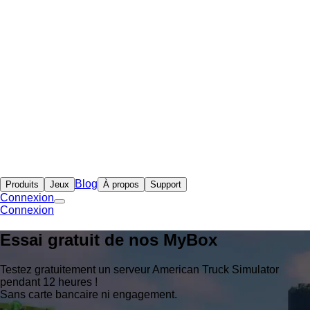
Blog
Produits
Jeux
À propos
Support
Connexion
Connexion
Essai gratuit de nos
MyBox
Testez gratuitement un serveur American Truck Simulator
pendant 12 heures !
Sans carte bancaire ni engagement.