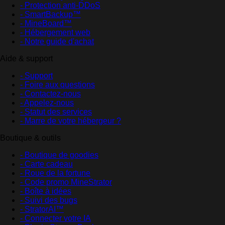
- Protection anti-DDoS
- SmartBackup™
- MineBoard™
- Hébergement web
- Notre guide d'achat
Aide & support
- Support
- Foire aux questions
- Contactez-nous
- Appelez-nous
- Statut des services
- Marre de votre hébergeur ?
Boutique & outils
- Boutique de goodies
- Carte cadeau
- Roue de la fortune
- Code promo MineStrator
- Boîte à idées
- Suivi des bugs
- StratorAI™
- Connecter votre IA