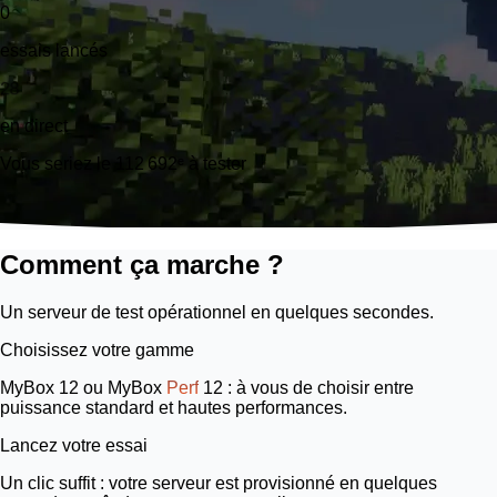
0
essais lancés
28
en direct
Vous seriez le 112 692ᵉ à tester
Comment ça marche ?
Un serveur de test opérationnel en quelques secondes.
Choisissez votre gamme
MyBox 12
ou
MyBox
Perf
12
: à vous de choisir entre
puissance standard et hautes performances.
Lancez votre essai
Un clic suffit : votre serveur est provisionné en quelques