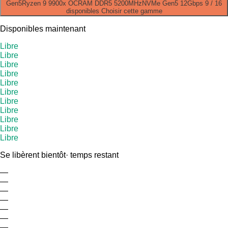
Gen5
Ryzen 9 9900x OC
RAM DDR5 5200MHz
NVMe Gen5 12Gbps
9 / 16
disponibles
Choisir cette gamme
Disponibles maintenant
Libre
Libre
Libre
Libre
Libre
Libre
Libre
Libre
Libre
Libre
Libre
Se libèrent bientôt
· temps restant
—
—
—
—
—
—
—