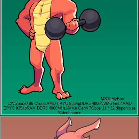
MB12
MyBox
12
Valeur
20,99 €
/mois
AMD EPYC 9354p
DDR5 4800
NVMe Gen4
AMD
EPYC 9354p
RAM DDR5 4800MHz
NVMe Gen4 7Gbps
11 / 32 disponibles
Sélectionnée