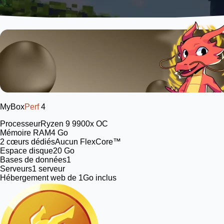
MyBox
Perf
4
Processeur
Ryzen 9 9900x OC
Mémoire RAM
4 Go
2
cœurs dédiés
Aucun FlexCore™
Espace disque
20 Go
Bases de données
1
Serveurs
1 serveur
Hébergement web de 1Go inclus