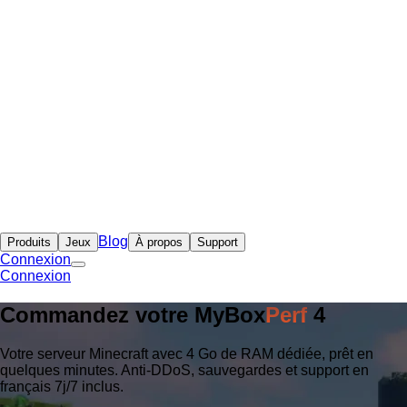
Blog
Produits
Jeux
À propos
Support
Connexion
Connexion
Commandez votre
MyBox
Perf
4
Votre serveur Minecraft avec 4 Go de RAM dédiée, prêt en
quelques minutes. Anti-DDoS, sauvegardes et support en
français 7j/7 inclus.