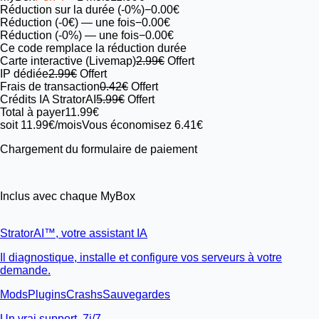
Réduction sur la durée (-0%)
−0.00€
Réduction (-0€)
— une fois
−0.00€
Réduction (-0%)
— une fois
−0.00€
Ce code remplace la réduction durée
Carte interactive (Livemap)
2.99€
Offert
IP dédiée
2.99€
Offert
Frais de transaction
0.42€
Offert
Crédits IA StratorAI
5.99€
Offert
Total à payer
11.99€
soit 11.99€/mois
Vous économisez 6.41€
Chargement du formulaire de paiement
Inclus avec chaque MyBox
StratorAI
™
, votre assistant IA
Il diagnostique, installe et configure vos serveurs à votre
demande.
Mods
Plugins
Crashs
Sauvegardes
Un vrai support, 7j/7