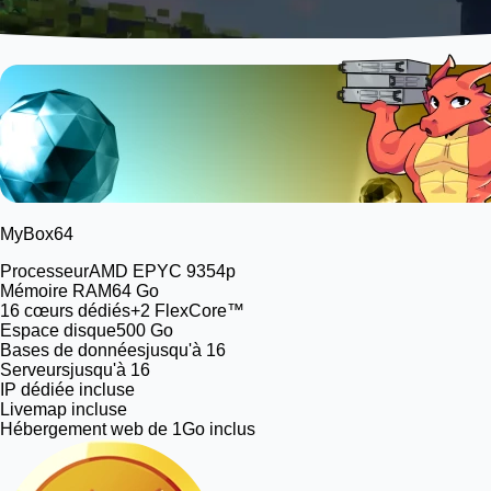
MyBox
64
Processeur
AMD EPYC 9354p
Mémoire RAM
64 Go
16
cœurs dédiés
+2 FlexCore™
Espace disque
500 Go
Bases de données
jusqu'à 16
Serveurs
jusqu'à 16
IP dédiée incluse
Livemap incluse
Hébergement web de 1Go inclus