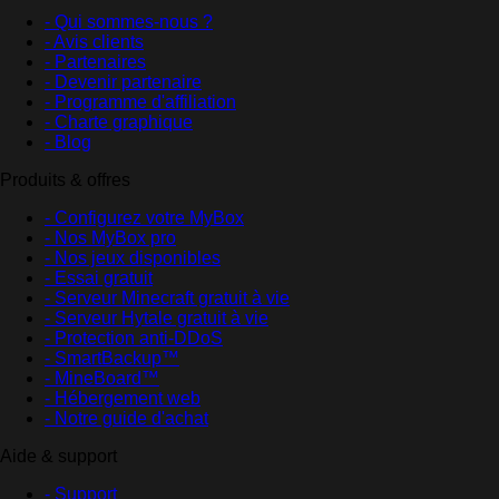
- Qui sommes-nous ?
- Avis clients
- Partenaires
- Devenir partenaire
- Programme d'affiliation
- Charte graphique
- Blog
Produits & offres
- Configurez votre MyBox
- Nos MyBox pro
- Nos jeux disponibles
- Essai gratuit
- Serveur Minecraft gratuit à vie
- Serveur Hytale gratuit à vie
- Protection anti-DDoS
- SmartBackup™
- MineBoard™
- Hébergement web
- Notre guide d'achat
Aide & support
- Support