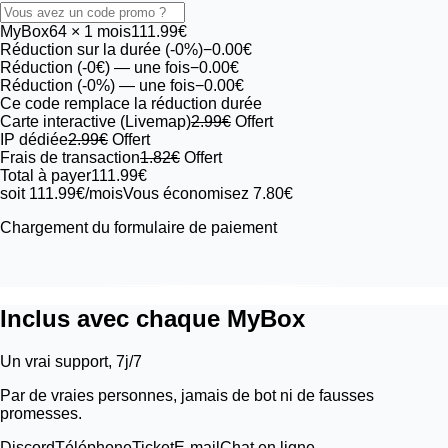
MyBox
64
× 1 mois
111.99€
Réduction sur la durée (-0%)
−0.00€
Réduction (-0€)
— une fois
−0.00€
Réduction (-0%)
— une fois
−0.00€
Ce code remplace la réduction durée
Carte interactive (Livemap)
2.99€
Offert
IP dédiée
2.99€
Offert
Frais de transaction
1.82€
Offert
Total à payer
111.99€
soit 111.99€/mois
Vous économisez 7.80€
Chargement du formulaire de paiement
Inclus avec chaque MyBox
Un vrai support, 7j/7
Par de vraies personnes, jamais de bot ni de fausses
promesses.
Discord
Téléphone
Ticket
E-mail
Chat en ligne