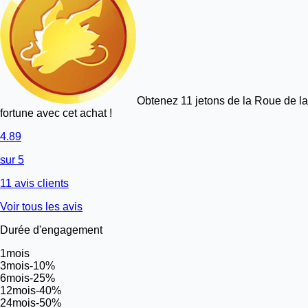
Obtenez 11 jetons de la Roue de la
fortune avec cet achat !
4.89
sur 5
11 avis clients
Voir tous les avis
Durée d'engagement
1
mois
3
mois
-10%
6
mois
-25%
12
mois
-40%
24
mois
-50%