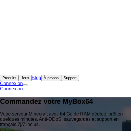
Blog
Produits
Jeux
À propos
Support
Connexion
Connexion
Commandez votre
MyBox
64
Votre serveur Minecraft avec 64 Go de RAM dédiée, prêt en
quelques minutes. Anti-DDoS, sauvegardes et support en
français 7j/7 inclus.