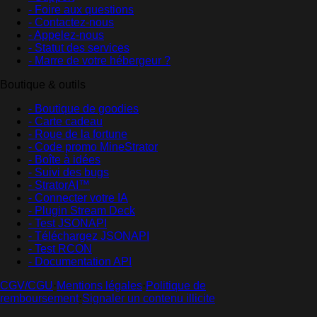
- Foire aux questions
- Contactez-nous
- Appelez-nous
- Statut des services
- Marre de votre hébergeur ?
Boutique & outils
- Boutique de goodies
- Carte cadeau
- Roue de la fortune
- Code promo MineStrator
- Boîte à idées
- Suivi des bugs
- StratorAI™
- Connecter votre IA
- Plugin Stream Deck
- Test JSONAPI
- Téléchargez JSONAPI
- Test RCON
- Documentation API
CGV/CGU
·
Mentions légales
·
Politique de
remboursement
·
Signaler un contenu illicite