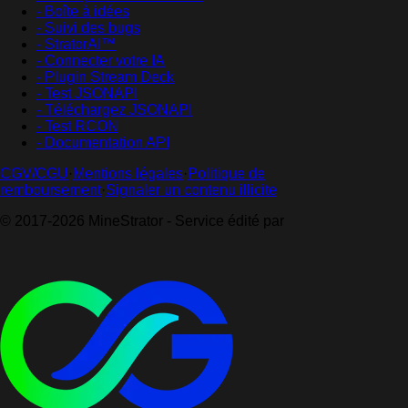
- Boîte à idées
- Suivi des bugs
- StratorAI™
- Connecter votre IA
- Plugin Stream Deck
- Test JSONAPI
- Téléchargez JSONAPI
- Test RCON
- Documentation API
CGV/CGU
·
Mentions légales
·
Politique de
remboursement
·
Signaler un contenu illicite
© 2017-2026 MineStrator - Service édité par