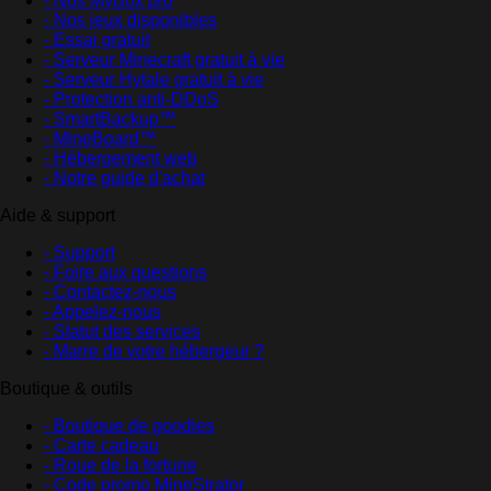
- Nos MyBox pro
- Nos jeux disponibles
- Essai gratuit
- Serveur Minecraft gratuit à vie
- Serveur Hytale gratuit à vie
- Protection anti-DDoS
- SmartBackup™
- MineBoard™
- Hébergement web
- Notre guide d'achat
Aide & support
- Support
- Foire aux questions
- Contactez-nous
- Appelez-nous
- Statut des services
- Marre de votre hébergeur ?
Boutique & outils
- Boutique de goodies
- Carte cadeau
- Roue de la fortune
- Code promo MineStrator