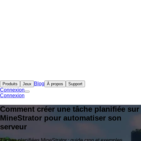
Blog
Produits
Jeux
À propos
Support
Connexion
Connexion
Comment créer une tâche planifiée sur
MineStrator pour automatiser son
serveur
Tâches planifiées MineStrator : guide cron et exemples