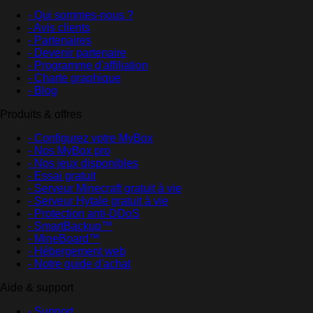
- Qui sommes-nous ?
- Avis clients
- Partenaires
- Devenir partenaire
- Programme d'affiliation
- Charte graphique
- Blog
Produits & offres
- Configurez votre MyBox
- Nos MyBox pro
- Nos jeux disponibles
- Essai gratuit
- Serveur Minecraft gratuit à vie
- Serveur Hytale gratuit à vie
- Protection anti-DDoS
- SmartBackup™
- MineBoard™
- Hébergement web
- Notre guide d'achat
Aide & support
- Support