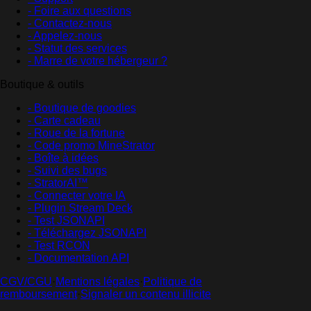
- Foire aux questions
- Contactez-nous
- Appelez-nous
- Statut des services
- Marre de votre hébergeur ?
Boutique & outils
- Boutique de goodies
- Carte cadeau
- Roue de la fortune
- Code promo MineStrator
- Boîte à idées
- Suivi des bugs
- StratorAI™
- Connecter votre IA
- Plugin Stream Deck
- Test JSONAPI
- Téléchargez JSONAPI
- Test RCON
- Documentation API
CGV/CGU
·
Mentions légales
·
Politique de
remboursement
·
Signaler un contenu illicite