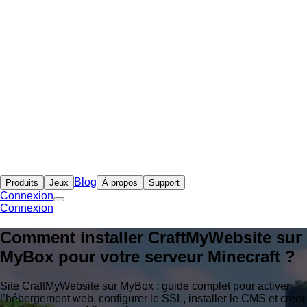
Blog
Produits
Jeux
À propos
Support
Connexion
Connexion
Comment installer CraftMyWebsite sur
MyBox pour votre serveur Minecraft ?
Site CraftMyWebsite sur MyBox : guide complet pour activer
l’hébergement web, configurer le SSL, installer le CMS et créer