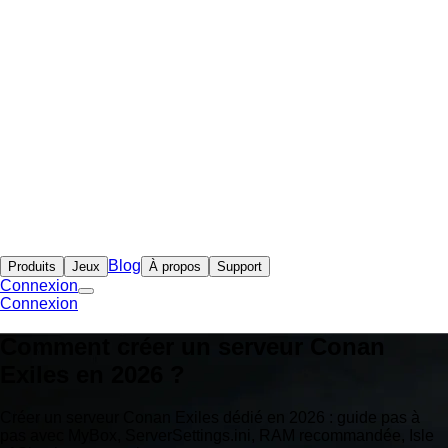
Blog
Produits
Jeux
À propos
Support
Connexion
Connexion
Comment créer un serveur Conan
Exiles en 2026 ?
Créer un serveur Conan Exiles dédié en 2026 : guide pas à
pas avec MyBox, ServerSettings.ini, RAM recommandée, Isle