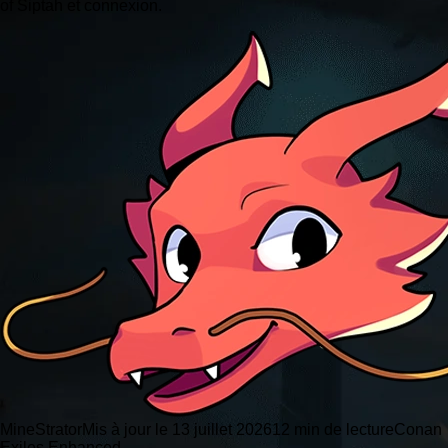
of Siptah et connexion.
MineStrator
Mis à jour le 13 juillet 2026
12 min de lecture
Conan
Exiles Enhanced