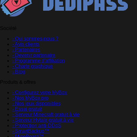
Société
- Qui sommes-nous ?
- Avis clients
- Partenaires
- Devenir partenaire
- Programme d'affiliation
- Charte graphique
- Blog
Produits & offres
- Configurez votre MyBox
- Nos MyBox pro
- Nos jeux disponibles
- Essai gratuit
- Serveur Minecraft gratuit à vie
- Serveur Hytale gratuit à vie
- Protection anti-DDoS
- SmartBackup™
- MineBoard™