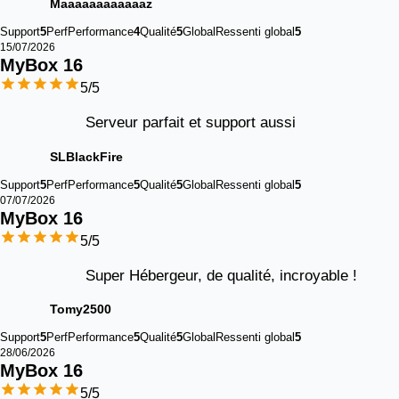
Maaaaaaaaaaaaz
Support
5
Perf
Performance
4
Qualité
5
Global
Ressenti global
5
15/07/2026
MyBox 
16
5
/5
Serveur parfait et support aussi
SLBlackFire
Support
5
Perf
Performance
5
Qualité
5
Global
Ressenti global
5
07/07/2026
MyBox 
16
5
/5
Super Hébergeur, de qualité, incroyable !
Tomy2500
Support
5
Perf
Performance
5
Qualité
5
Global
Ressenti global
5
28/06/2026
MyBox 
16
5
/5