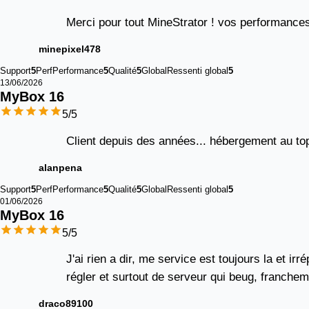
Merci pour tout MineStrator ! vos performances,
minepixel478
Support
5
Perf
Performance
5
Qualité
5
Global
Ressenti global
5
13/06/2026
MyBox 
16
5
/5
Client depuis des années... hébergement au top
alanpena
Support
5
Perf
Performance
5
Qualité
5
Global
Ressenti global
5
01/06/2026
MyBox 
16
5
/5
J'ai rien a dir, me service est toujours la et i
régler et surtout de serveur qui beug, francheme
draco89100