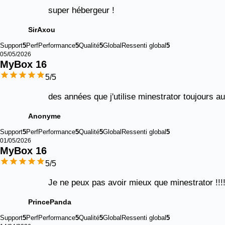
super hébergeur !
SirAxou
Support
5
Perf
Performance
5
Qualité
5
Global
Ressenti global
5
05/05/2026
MyBox 
16
5
/5
des années que j'utilise minestrator toujours au
Anonyme
Support
5
Perf
Performance
5
Qualité
5
Global
Ressenti global
5
01/05/2026
MyBox 
16
5
/5
Je ne peux pas avoir mieux que minestrator !!!!
PrincePanda
Support
5
Perf
Performance
5
Qualité
5
Global
Ressenti global
5