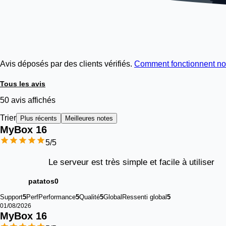
Avis déposés par des clients vérifiés.
Comment fonctionnent no
Tous les avis
50 avis affichés
Trier
Plus récents
Meilleures notes
MyBox 
16
5
/5
Le serveur est très simple et facile à utiliser
patatos0
Support
5
Perf
Performance
5
Qualité
5
Global
Ressenti global
5
01/08/2026
MyBox 
16