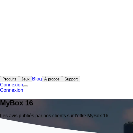
Blog
Produits
Jeux
À propos
Support
Connexion
Connexion
MyBox
16
Les avis publiés par nos clients sur l'offre MyBox 16.