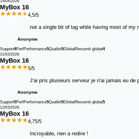
14/04/2026
MyBox 
16
4,5
/5
not a single bit of lag while having most of my
Anonyme
Support
4
Perf
Performance
5
Qualité
5
Global
Ressenti global
4
31/03/2026
MyBox 
16
5
/5
J'ai pris plusieurs serveur je n'ai jamais eu de
Anonyme
Support
5
Perf
Performance
5
Qualité
5
Global
Ressenti global
5
12/03/2026
MyBox 
16
4,75
/5
Incroyable, rien a redire !