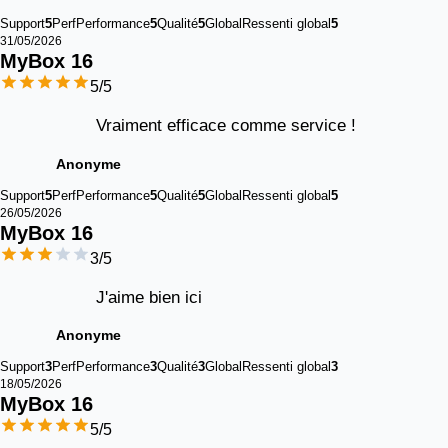
Support
5
Perf
Performance
5
Qualité
5
Global
Ressenti global
5
31/05/2026
MyBox 
16
5
/5
Vraiment efficace comme service !
Anonyme
Support
5
Perf
Performance
5
Qualité
5
Global
Ressenti global
5
26/05/2026
MyBox 
16
3
/5
J'aime bien ici
Anonyme
Support
3
Perf
Performance
3
Qualité
3
Global
Ressenti global
3
18/05/2026
MyBox 
16
5
/5