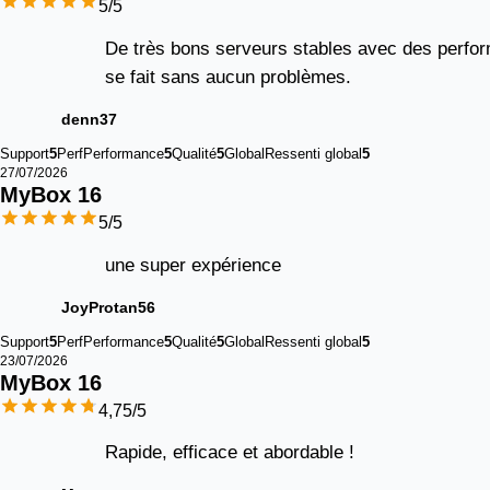
5
/5
De très bons serveurs stables avec des performan
se fait sans aucun problèmes.
denn37
Support
5
Perf
Performance
5
Qualité
5
Global
Ressenti global
5
27/07/2026
MyBox 
16
5
/5
une super expérience
JoyProtan56
Support
5
Perf
Performance
5
Qualité
5
Global
Ressenti global
5
23/07/2026
MyBox 
16
4,75
/5
Rapide, efficace et abordable !