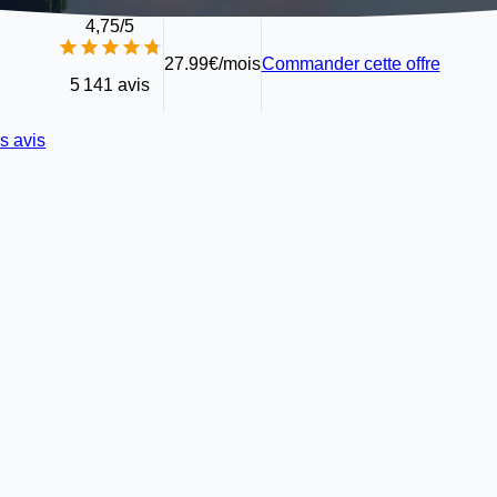
4,75
/5
27.99€/mois
Commander cette offre
5 141 avis
s avis