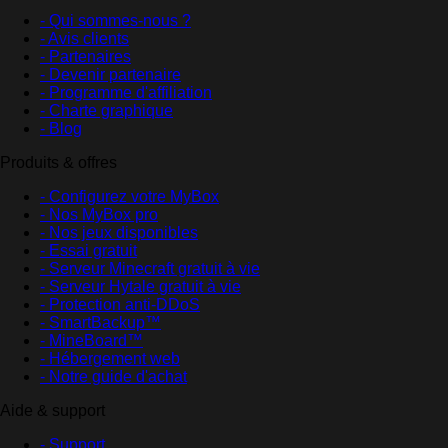
- Qui sommes-nous ?
- Avis clients
- Partenaires
- Devenir partenaire
- Programme d'affiliation
- Charte graphique
- Blog
Produits & offres
- Configurez votre MyBox
- Nos MyBox pro
- Nos jeux disponibles
- Essai gratuit
- Serveur Minecraft gratuit à vie
- Serveur Hytale gratuit à vie
- Protection anti-DDoS
- SmartBackup™
- MineBoard™
- Hébergement web
- Notre guide d'achat
Aide & support
- Support