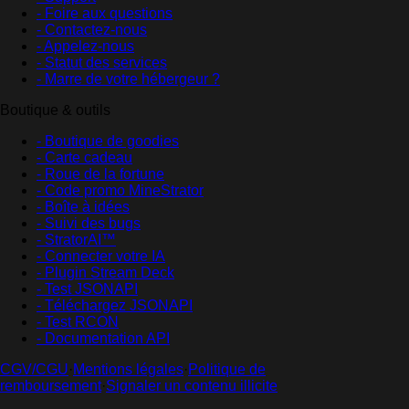
- Foire aux questions
- Contactez-nous
- Appelez-nous
- Statut des services
- Marre de votre hébergeur ?
Boutique & outils
- Boutique de goodies
- Carte cadeau
- Roue de la fortune
- Code promo MineStrator
- Boîte à idées
- Suivi des bugs
- StratorAI™
- Connecter votre IA
- Plugin Stream Deck
- Test JSONAPI
- Téléchargez JSONAPI
- Test RCON
- Documentation API
CGV/CGU
·
Mentions légales
·
Politique de
remboursement
·
Signaler un contenu illicite