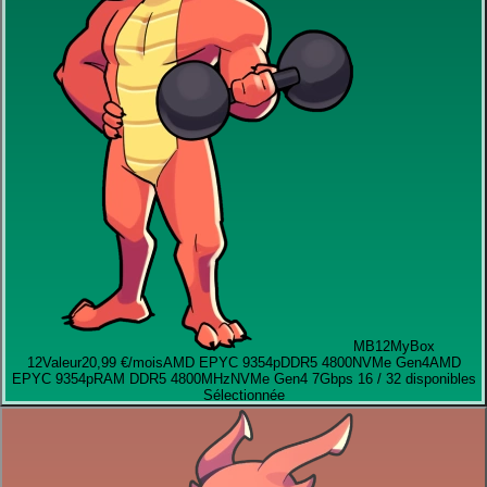
MB12
MyBox
12
Valeur
20,99 €
/mois
AMD EPYC 9354p
DDR5 4800
NVMe Gen4
AMD
EPYC 9354p
RAM DDR5 4800MHz
NVMe Gen4 7Gbps
16 / 32 disponibles
Sélectionnée