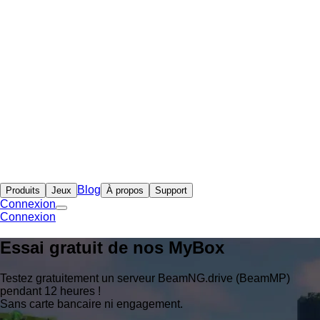
Blog
Produits
Jeux
À propos
Support
Connexion
Connexion
Essai gratuit de nos
MyBox
Testez gratuitement un serveur BeamNG.drive (BeamMP)
pendant 12 heures !
Sans carte bancaire ni engagement.