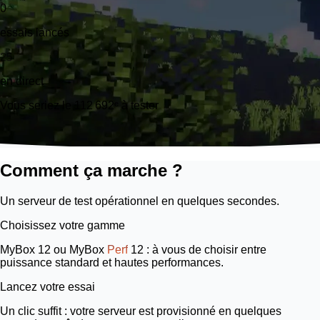
0
essais lancés
25
en direct
Vous seriez le 112 692ᵉ à tester
Comment ça marche ?
Un serveur de test opérationnel en quelques secondes.
Choisissez votre gamme
MyBox 12
ou
MyBox
Perf
12
: à vous de choisir entre
puissance standard et hautes performances.
Lancez votre essai
Un clic suffit : votre serveur est provisionné en quelques