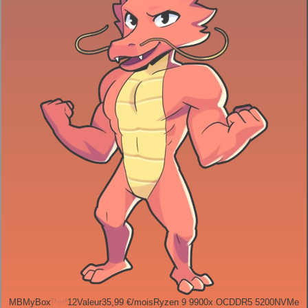
MB
MyBox
Perf
12
Valeur
35,99 €
/mois
Ryzen 9 9900x OC
DDR5 5200
NVMe