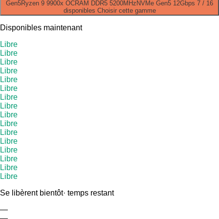
Gen5
Ryzen 9 9900x OC
RAM DDR5 5200MHz
NVMe Gen5 12Gbps
7 / 16
disponibles
Choisir cette gamme
Disponibles maintenant
Libre
Libre
Libre
Libre
Libre
Libre
Libre
Libre
Libre
Libre
Libre
Libre
Libre
Libre
Libre
Libre
Se libèrent bientôt
· temps restant
—
—