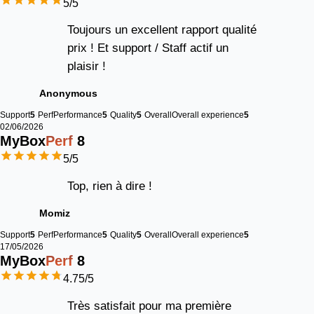
5
/5
Toujours un excellent rapport qualité
prix ! Et support / Staff actif un
plaisir !
Anonymous
Support
5
Perf
Performance
5
Quality
5
Overall
Overall experience
5
02/06/2026
MyBox
Perf
8
5
/5
Top, rien à dire !
Momiz
Support
5
Perf
Performance
5
Quality
5
Overall
Overall experience
5
17/05/2026
MyBox
Perf
8
4.75
/5
Très satisfait pour ma première