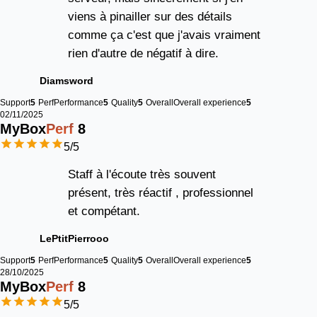
viens à pinailler sur des détails
comme ça c'est que j'avais vraiment
rien d'autre de négatif à dire.
Diamsword
Support
5
Perf
Performance
5
Quality
5
Overall
Overall experience
5
02/11/2025
MyBox
Perf
8
5
/5
Staff à l'écoute très souvent
présent, très réactif , professionnel
et compétant.
LePtitPierrooo
Support
5
Perf
Performance
5
Quality
5
Overall
Overall experience
5
28/10/2025
MyBox
Perf
8
5
/5