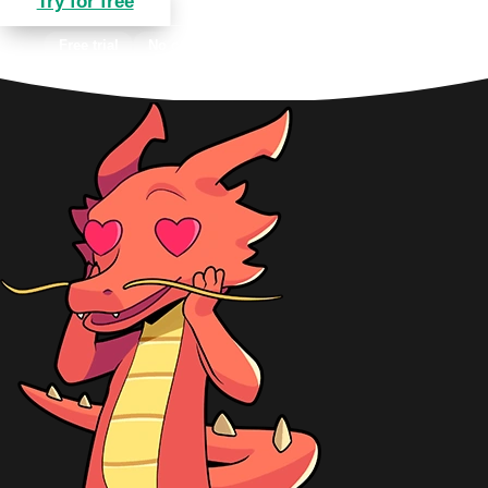
Try for free
See offers
Free trial
No commitment
7/7 support