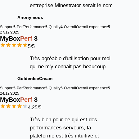
entreprise Minestrator serait le nom
Anonymous
Support
5
Perf
Performance
5
Quality
4
Overall
Overall experience
5
27/12/2025
MyBox
Perf
8
5
/5
Très agréable d'utilisation pour moi
qui ne m'y connait pas beaucoup
GoldenIceCream
Support
5
Perf
Performance
5
Quality
5
Overall
Overall experience
5
24/12/2025
MyBox
Perf
8
4.25
/5
Très bien pour ce qui est des
performances serveurs, la
plateforme est très intuitive et