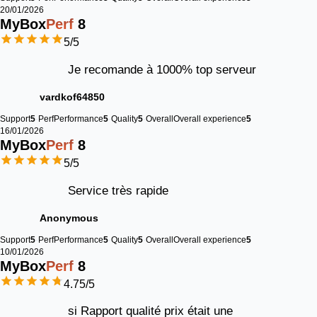
20/01/2026
MyBox
Perf
8
5
/5
Je recomande à 1000% top serveur
vardkof64850
Support
5
Perf
Performance
5
Quality
5
Overall
Overall experience
5
16/01/2026
MyBox
Perf
8
5
/5
Service très rapide
Anonymous
Support
5
Perf
Performance
5
Quality
5
Overall
Overall experience
5
10/01/2026
MyBox
Perf
8
4.75
/5
si Rapport qualité prix était une