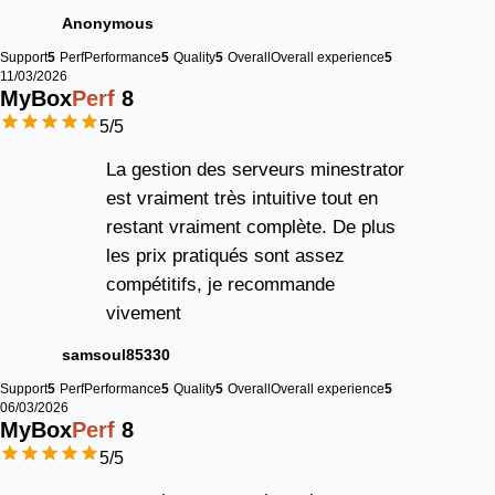
Anonymous
Support
5
Perf
Performance
5
Quality
5
Overall
Overall experience
5
11/03/2026
MyBox
Perf
8
5
/5
La gestion des serveurs minestrator
est vraiment très intuitive tout en
restant vraiment complète. De plus
les prix pratiqués sont assez
compétitifs, je recommande
vivement
samsoul85330
Support
5
Perf
Performance
5
Quality
5
Overall
Overall experience
5
06/03/2026
MyBox
Perf
8
5
/5