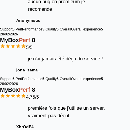
aucun bug en premieum je
recomende
Anonymous
Support
5
Perf
Performance
5
Quality
5
Overall
Overall experience
5
28/02/2026
MyBox
Perf
8
5
/5
je n'ai jamais été déçu du service !
jona_sama_
Support
5
Perf
Performance
5
Quality
5
Overall
Overall experience
5
28/02/2026
MyBox
Perf
8
4.75
/5
première fois que j'utilise un server,
vraiment pas déçut.
XbrOdE4