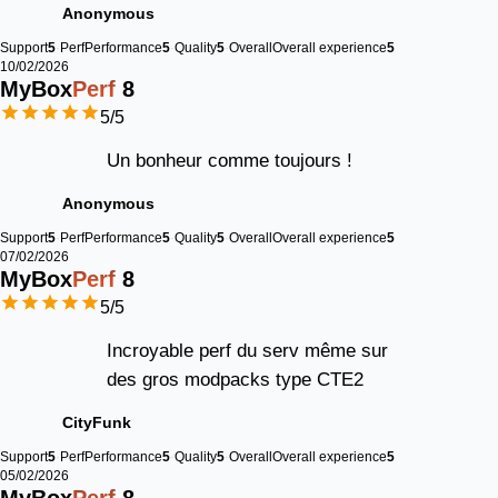
Anonymous
Support
5
Perf
Performance
5
Quality
5
Overall
Overall experience
5
10/02/2026
MyBox
Perf
8
5
/5
Un bonheur comme toujours !
Anonymous
Support
5
Perf
Performance
5
Quality
5
Overall
Overall experience
5
07/02/2026
MyBox
Perf
8
5
/5
Incroyable perf du serv même sur
des gros modpacks type CTE2
CityFunk
Support
5
Perf
Performance
5
Quality
5
Overall
Overall experience
5
05/02/2026
MyBox
Perf
8