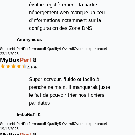
évolue régulièrement, la partie
hébergement web manque un peu
d'informations notamment sur la
configuration des Zone DNS
Anonymous
Support
4
Perf
Performance
5
Quality
4
Overall
Overall experience
4
23/12/2025
MyBox
Perf
8
4.5
/5
Super serveur, fluide et facile à
prendre ne main. Il manquerait juste
le fait de pouvoir trier nos fichiers
par dates
ImLuNaTiiK
Support
4
Perf
Performance
5
Quality
5
Overall
Overall experience
4
19/12/2025