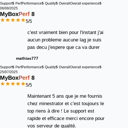
Support
5
Perf
Performance
5
Quality
5
Overall
Overall experience
5
06/08/2025
MyBox
Perf
8
5
/5
c'est vraiment bien pour l'instant j'ai
aucun probleme aucune lag je suis
pas decu j'espere que ca va durer
mathias777
Support
5
Perf
Performance
5
Quality
5
Overall
Overall experience
5
25/07/2025
MyBox
Perf
8
5
/5
Maintenant 5 ans que je me fournis
chez minestrator et c'est toujours le
top riens à dire ! Le support est
rapide et efficace merci encore pour
vos serveur de qualité.