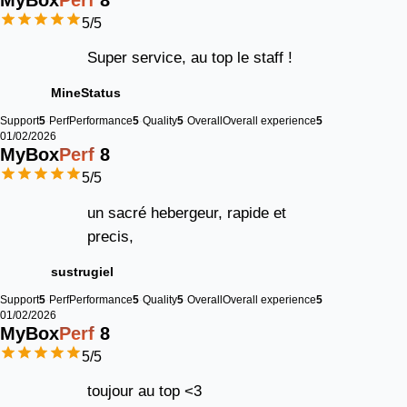
5
/5
Super service, au top le staff !
MineStatus
Support
5
Perf
Performance
5
Quality
5
Overall
Overall experience
5
01/02/2026
MyBox
Perf
8
5
/5
un sacré hebergeur, rapide et
precis,
sustrugiel
Support
5
Perf
Performance
5
Quality
5
Overall
Overall experience
5
01/02/2026
MyBox
Perf
8
5
/5
toujour au top <3