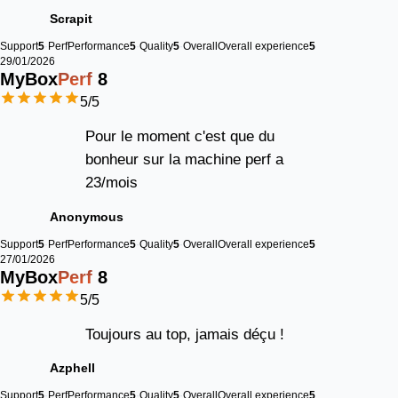
Scrapit
Support
5
Perf
Performance
5
Quality
5
Overall
Overall experience
5
29/01/2026
MyBox
Perf
8
5
/5
Pour le moment c'est que du
bonheur sur la machine perf a
23/mois
Anonymous
Support
5
Perf
Performance
5
Quality
5
Overall
Overall experience
5
27/01/2026
MyBox
Perf
8
5
/5
Toujours au top, jamais déçu !
Azphell
Support
5
Perf
Performance
5
Quality
5
Overall
Overall experience
5