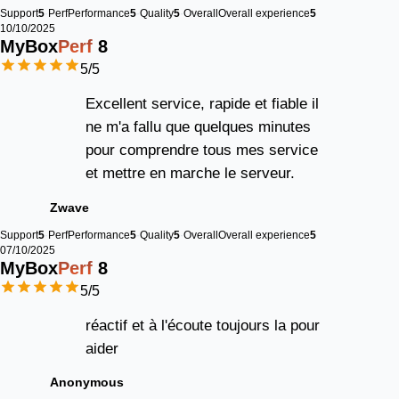
Support
5
Perf
Performance
5
Quality
5
Overall
Overall experience
5
10/10/2025
MyBox
Perf
8
5
/5
Excellent service, rapide et fiable il
ne m'a fallu que quelques minutes
pour comprendre tous mes service
et mettre en marche le serveur.
Zwave
Support
5
Perf
Performance
5
Quality
5
Overall
Overall experience
5
07/10/2025
MyBox
Perf
8
5
/5
réactif et à l'écoute toujours la pour
aider
Anonymous