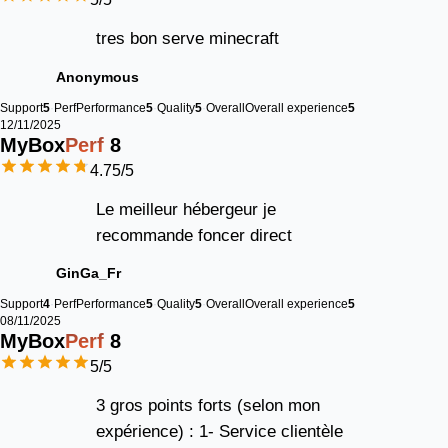
tres bon serve minecraft
Anonymous
Support
5
Perf
Performance
5
Quality
5
Overall
Overall experience
5
12/11/2025
MyBox
Perf
8
4.75
/5
Le meilleur hébergeur je
recommande foncer direct
GinGa_Fr
Support
4
Perf
Performance
5
Quality
5
Overall
Overall experience
5
08/11/2025
MyBox
Perf
8
5
/5
3 gros points forts (selon mon
expérience) : 1- Service clientèle