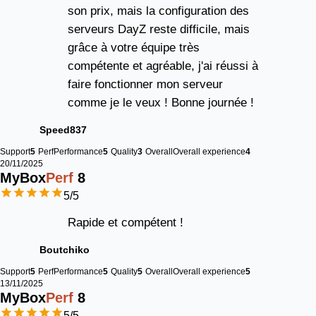
son prix, mais la configuration des
serveurs DayZ reste difficile, mais
grâce à votre équipe très
compétente et agréable, j'ai réussi à
faire fonctionner mon serveur
comme je le veux ! Bonne journée !
Speed837
Support
5
Perf
Performance
5
Quality
3
Overall
Overall experience
4
20/11/2025
MyBox
Perf
8
5
/5
Rapide et compétent !
Boutchiko
Support
5
Perf
Performance
5
Quality
5
Overall
Overall experience
5
13/11/2025
MyBox
Perf
8
5
/5