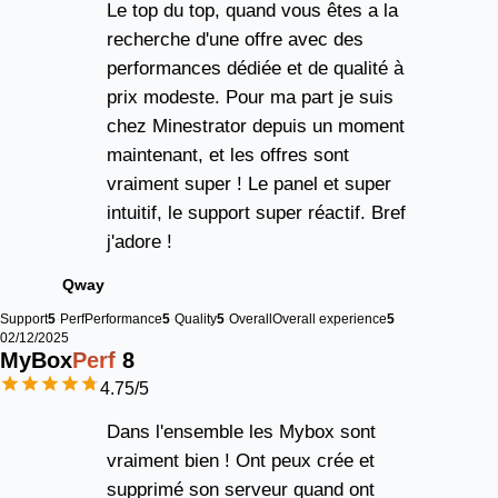
Le top du top, quand vous êtes a la
recherche d'une offre avec des
performances dédiée et de qualité à
prix modeste. Pour ma part je suis
chez Minestrator depuis un moment
maintenant, et les offres sont
vraiment super ! Le panel et super
intuitif, le support super réactif. Bref
j'adore !
Qway
Support
5
Perf
Performance
5
Quality
5
Overall
Overall experience
5
02/12/2025
MyBox
Perf
8
4.75
/5
Dans l'ensemble les Mybox sont
vraiment bien ! Ont peux crée et
supprimé son serveur quand ont