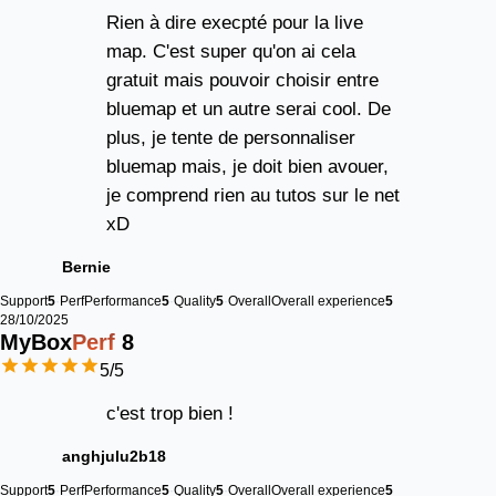
Rien à dire execpté pour la live
map. C'est super qu'on ai cela
gratuit mais pouvoir choisir entre
bluemap et un autre serai cool. De
plus, je tente de personnaliser
bluemap mais, je doit bien avouer,
je comprend rien au tutos sur le net
xD
Bernie
Support
5
Perf
Performance
5
Quality
5
Overall
Overall experience
5
28/10/2025
MyBox
Perf
8
5
/5
c'est trop bien !
anghjulu2b18
Support
5
Perf
Performance
5
Quality
5
Overall
Overall experience
5