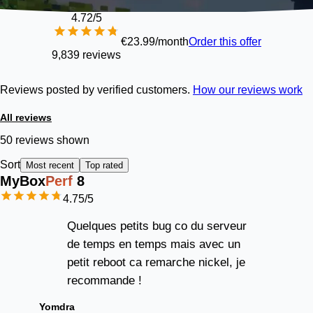
4.72
/5
€23.99/month
Order this offer
9,839 reviews
Reviews posted by verified customers.
How our reviews work
All reviews
50 reviews shown
Sort
Most recent
Top rated
MyBox
Perf
8
4.75
/5
Quelques petits bug co du serveur
de temps en temps mais avec un
petit reboot ca remarche nickel, je
recommande !
Yomdra