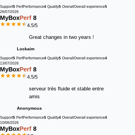
Support
5
Perf
Performance
4
Quality
5
Overall
Overall experience
5
26/07/2026
MyBox
Perf
8
4.5
/5
Great changes in two years !
Lockaim
Support
5
Perf
Performance
4
Quality
5
Overall
Overall experience
4
13/07/2026
MyBox
Perf
8
4.5
/5
serveur très fluide et stable entre
amis
Anonymous
Support
5
Perf
Performance
5
Quality
4
Overall
Overall experience
4
10/06/2026
MyBox
Perf
8