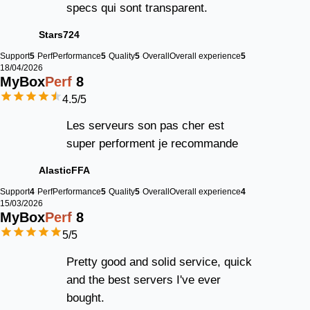
specs qui sont transparent.
Stars724
Support
5
Perf
Performance
5
Quality
5
Overall
Overall experience
5
18/04/2026
MyBox
Perf
8
4.5
/5
Les serveurs son pas cher est
super performent je recommande
AlasticFFA
Support
4
Perf
Performance
5
Quality
5
Overall
Overall experience
4
15/03/2026
MyBox
Perf
8
5
/5
Pretty good and solid service, quick
and the best servers I've ever
bought.