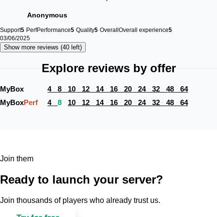
Anonymous
Support
5
Perf
Performance
5
Quality
5
Overall
Overall experience
5
03/06/2025
Show more reviews (40 left)
Explore reviews by offer
MyBox 
4
8
10
12
14
16
20
24
32
48
64
MyBox
Perf
4
8
10
12
14
16
20
24
32
48
64
Join them
Ready to launch your server?
Join thousands of players who already trust us.