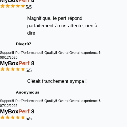
MyBox
Perf
8
5
/5
Magnifique, le perf répond
parfaitement à nos attente, rien à
dire
Diegz07
Support
5
Perf
Performance
5
Quality
5
Overall
Overall experience
5
08/12/2025
MyBox
Perf
8
5
/5
C'était franchement sympa !
Anonymous
Support
5
Perf
Performance
5
Quality
5
Overall
Overall experience
5
07/12/2025
MyBox
Perf
8
5
/5