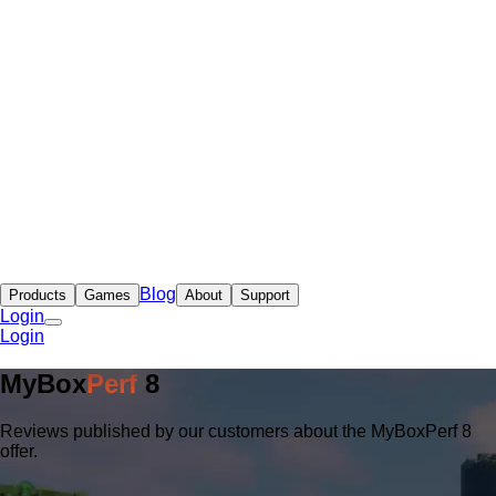
Blog
Products
Games
About
Support
Login
Login
MyBox
Perf
8
Reviews published by our customers about the MyBoxPerf 8
offer.