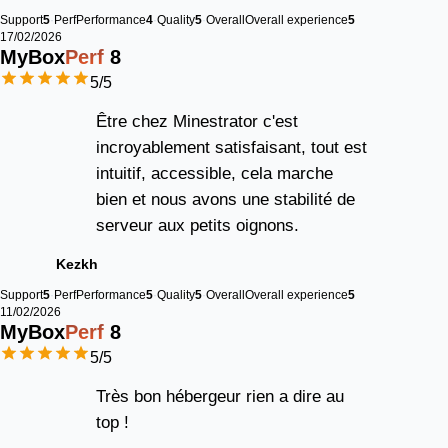
Support
5
Perf
Performance
4
Quality
5
Overall
Overall experience
5
17/02/2026
MyBox
Perf
8
5
/5
Être chez Minestrator c'est
incroyablement satisfaisant, tout est
intuitif, accessible, cela marche
bien et nous avons une stabilité de
serveur aux petits oignons.
Kezkh
Support
5
Perf
Performance
5
Quality
5
Overall
Overall experience
5
11/02/2026
MyBox
Perf
8
5
/5
Très bon hébergeur rien a dire au
top !