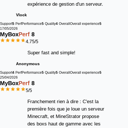
expérience de gestion d'un serveur.
Vlock
Support
5
Perf
Performance
5
Quality
4
Overall
Overall experience
5
17/05/2026
MyBox
Perf
8
4.75
/5
Super fast and simple!
Anonymous
Support
4
Perf
Performance
5
Quality
5
Overall
Overall experience
5
25/04/2026
MyBox
Perf
8
5
/5
Franchement rien à dire : C'est la
première fois que je loue un serveur
Minecraft, et MineStrator propose
des boxs haut de gamme avec les