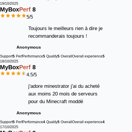
19/10/2025
MyBox
Perf
8
5
/5
Toujours le meilleurs rien à dire je
recommanderais toujours !
Anonymous
Support
5
Perf
Performance
5
Quality
5
Overall
Overall experience
5
18/10/2025
MyBox
Perf
8
4.5
/5
j'adore minestrator j'ai du acheté
aux moins 20 mois de serveurs
pour du Minecraft moddé
Anonymous
Support
5
Perf
Performance
4
Quality
5
Overall
Overall experience
4
17/10/2025