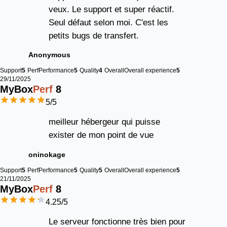
veux. Le support et super réactif.
Seul défaut selon moi. C'est les
petits bugs de transfert.
Anonymous
Support
5
Perf
Performance
5
Quality
4
Overall
Overall experience
5
29/11/2025
MyBox
Perf
8
5
/5
meilleur hébergeur qui puisse
exister de mon point de vue
oninokage
Support
5
Perf
Performance
5
Quality
5
Overall
Overall experience
5
21/11/2025
MyBox
Perf
8
4.25
/5
Le serveur fonctionne très bien pour