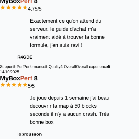
MyBox
Perf
8
4.75
/5
Exactement ce qu'on attend du
serveur, le guide d'achat m'a
vraiment aidé à trouver la bonne
formule, j'en suis ravi !
R4GDE
Support
5
Perf
Performance
5
Quality
4
Overall
Overall experience
5
14/10/2025
MyBox
Perf
8
5
/5
Je joue depuis 1 semaine j'ai beau
decouvrir la map à 50 blocks
seconde il n'y a aucun crash. Très
bonne box
lobrousson